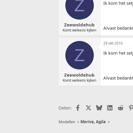
Z
Ik kom het set
Zeewoldehub
Alvast bedankt
Komt weleens kijken
29 okt 2010
Z
Ik kom het set
Zeewoldehub
Alvast bedankt
Komt weleens kijken
Facebook
X (Twitter)
Bluesky
LinkedIn
Redd
Delen:
Modellen
Meriva, Agila