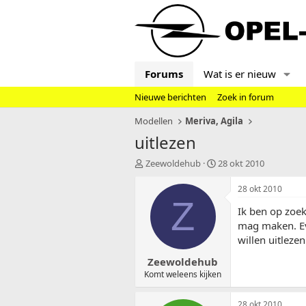
Forums
Wat is er nieuw
Nieuwe berichten
Zoek in forum
Modellen
Meriva, Agila
uitlezen
T
S
Zeewoldehub
28 okt 2010
o
t
p
a
28 okt 2010
i
r
Z
Ik ben op zoe
c
t
s
d
mag maken. Eve
t
a
willen uitleze
a
t
Zeewoldehub
r
u
t
m
Komt weleens kijken
e
r
28 okt 2010