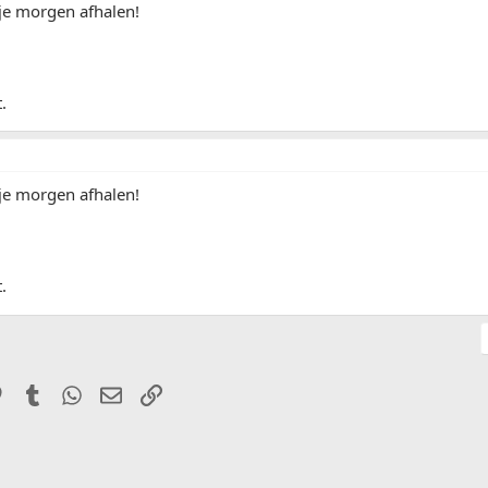
je morgen afhalen!
.
je morgen afhalen!
.
it
Pinterest
Tumblr
WhatsApp
E-mail
Link