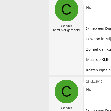
C
Hi,
Cobus
Ik heb een Di
Komt hier geregeld
Ik woon in Mij
Zo niet dan ku
Maar op
KLIK 
Kosten bijna n
28 okt 2010
C
Hi,
Cobus
Ik heb een Di