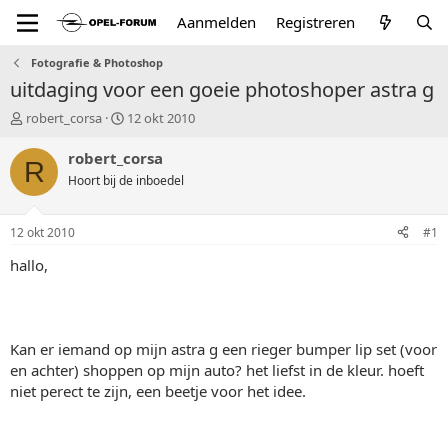
Aanmelden
Registreren
Fotografie & Photoshop
uitdaging voor een goeie photoshoper astra g
T
S
robert_corsa
12 okt 2010
o
t
p
a
robert_corsa
R
i
r
Hoort bij de inboedel
c
t
s
d
t
a
12 okt 2010
#1
a
t
r
u
hallo,
t
m
e
r
Kan er iemand op mijn astra g een rieger bumper lip set (voor
en achter) shoppen op mijn auto? het liefst in de kleur. hoeft
niet perect te zijn, een beetje voor het idee.