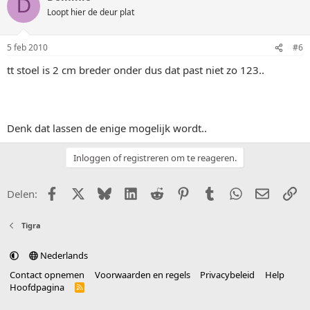
D
Loopt hier de deur plat
5 feb 2010
#6
tt stoel is 2 cm breder onder dus dat past niet zo 123..
Denk dat lassen de enige mogelijk wordt..
Inloggen of registreren om te reageren.
Facebook
X (Twitter)
Bluesky
LinkedIn
Reddit
Pinterest
Tumblr
WhatsApp
E-mail
Li
Delen:
Tigra
Nederlands
Contact opnemen
Voorwaarden en regels
Privacybeleid
Help
Hoofdpagina
R
S
S