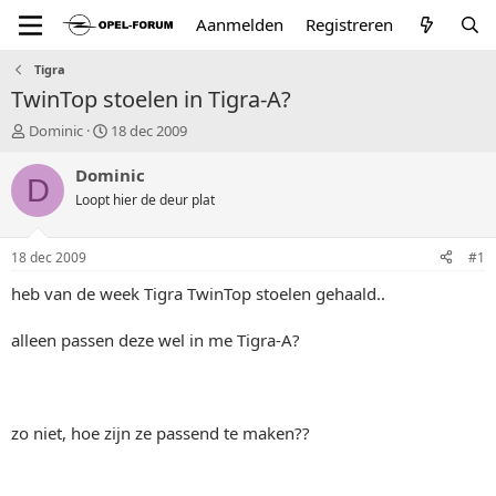
Aanmelden
Registreren
Tigra
TwinTop stoelen in Tigra-A?
T
S
Dominic
18 dec 2009
o
t
p
a
Dominic
D
i
r
Loopt hier de deur plat
c
t
s
d
t
a
18 dec 2009
#1
a
t
r
u
heb van de week Tigra TwinTop stoelen gehaald..
t
m
e
alleen passen deze wel in me Tigra-A?
r
zo niet, hoe zijn ze passend te maken??