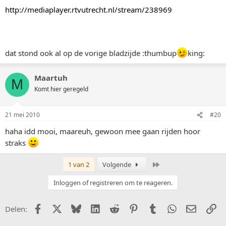
http://mediaplayer.rtvutrecht.nl/stream/238969
dat stond ook al op de vorige bladzijde :thumbup
king:
Maartuh
M
Komt hier geregeld
21 mei 2010
#20
haha idd mooi, maareuh, gewoon mee gaan rijden hoor
straks
Laatste
1 van 2
Volgende
Inloggen of registreren om te reageren.
Facebook
X (Twitter)
Bluesky
LinkedIn
Reddit
Pinterest
Tumblr
WhatsApp
E-mail
Li
Delen: