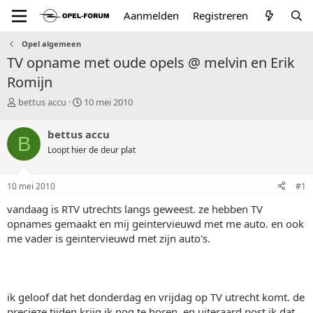
Aanmelden
Registreren
Opel algemeen
TV opname met oude opels @ melvin en Erik
Romijn
T
S
bettus accu
10 mei 2010
o
t
p
a
bettus accu
B
i
r
Loopt hier de deur plat
c
t
s
d
t
a
10 mei 2010
#1
a
t
r
u
vandaag is RTV utrechts langs geweest. ze hebben TV
t
m
opnames gemaakt en mij geintervieuwd met me auto. en ook
e
me vader is geintervieuwd met zijn auto's.
r
ik geloof dat het donderdag en vrijdag op TV utrecht komt. de
precieze tijden krijg ik nog te horen. en uiteraard post ik dat