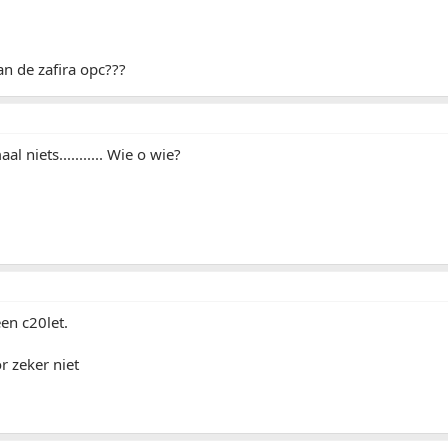
an de zafira opc???
l niets........... Wie o wie?
een c20let.
r zeker niet