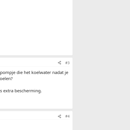
#3
rpompje die het koelwater nadat je
koelen?
als extra bescherming.
#4