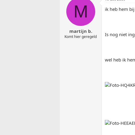
M
ik heb hem bi
martijn b.
Is nog niet i
Komt hier geregeld
wel heb ik hem