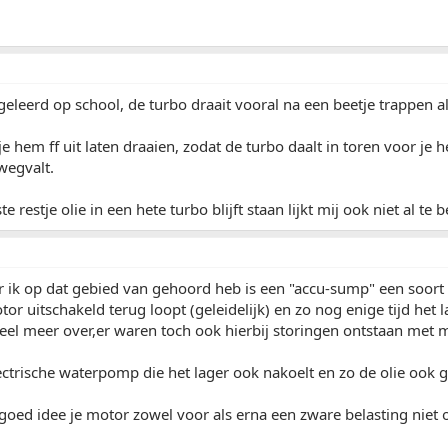
 geleerd op school, de turbo draait vooral na een beetje trappen 
 hem ff uit laten draaien, zodat de turbo daalt in toren voor je h
wegvalt.
te restje olie in een hete turbo blijft staan lijkt mij ook niet al te b
r ik op dat gebied van gehoord heb is een "accu-sump" een soort
or uitschakeld terug loopt (geleidelijk) en zo nog enige tijd het l
veel meer over,er waren toch ook hierbij storingen ontstaan met 
ctrische waterpomp die het lager ook nakoelt en zo de olie ook g
 goed idee je motor zowel voor als erna een zware belasting niet o