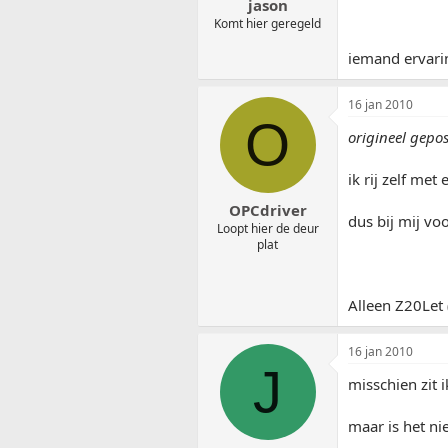
jason
Komt hier geregeld
iemand ervari
16 jan 2010
O
origineel gepo
ik rij zelf met 
OPCdriver
dus bij mij voo
Loopt hier de deur
plat
Alleen Z20Let 
16 jan 2010
J
misschien zit i
maar is het ni