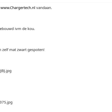
j
www.Chargertech.nl
vandaan.
ngebouwd ivm de kou.
 zelf mat zwart gespoten!