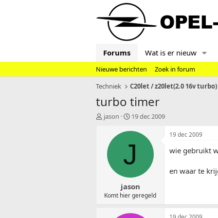
Forums
Wat is er nieuw
Nieuwe berichten
Zoek in forum
Techniek
C20let / z20let(2.0 16v turbo)
turbo timer
T
S
jason
19 dec 2009
o
t
p
a
19 dec 2009
i
r
J
wie gebruikt w
c
t
s
d
t
a
en waar te kri
a
t
jason
r
u
t
m
Komt hier geregeld
e
r
19 dec 2009