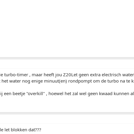
e turbo-timer , maar heeft jou Z20Let geen extra electrisch wate
t het water nog enige minuut(en) rondpompt om de turbo na te 
mij een beetje "overkill" , hoewel het zal wel geen kwaad kunnen 
e let blokken dat???