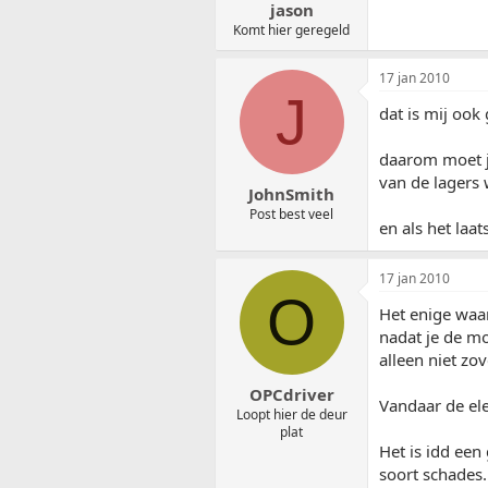
jason
Komt hier geregeld
17 jan 2010
J
dat is mij ook
daarom moet je
van de lagers 
JohnSmith
Post best veel
en als het laats
17 jan 2010
O
Het enige waa
nadat je de mot
alleen niet zo
OPCdriver
Vandaar de ele
Loopt hier de deur
plat
Het is idd een
soort schades.