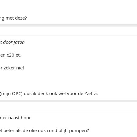
ng met deze?
st door jason
een c20let.
r zeker niet
(mijn OPC) dus ik denk ook wel voor de Za4ra.
k er naast hoor.
et beter als de olie ook rond blijft pompen?