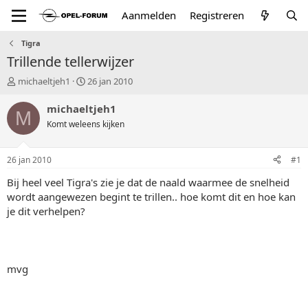
Aanmelden
Registreren
Tigra
Trillende tellerwijzer
T
S
michaeltjeh1
26 jan 2010
o
t
p
a
michaeltjeh1
M
i
r
Komt weleens kijken
c
t
s
d
t
a
26 jan 2010
#1
a
t
r
u
Bij heel veel Tigra's zie je dat de naald waarmee de snelheid
t
m
wordt aangewezen begint te trillen.. hoe komt dit en hoe kan
e
je dit verhelpen?
r
mvg