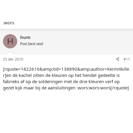
:wors
hum
H
Post best veel
25 dec 2010
#11
[rquote=1822610&amp;tid=138890&amp;author=Kermitkille
r]en de kachel zitten de kleuren op het hendel gedeelte is
fabrieks af op de solderingen met de drie kleuren verf op
gezet kijk maar bij de aansluitingen :wors:wors:wors[/rquote]