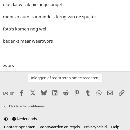
oke dat wis ik nie:angel:angel
mooi zo auto is inmiddels terug van de spuiter
foto's komen nog wel
bedankt maar weer:wors
:wors
Inloggen of registreren om te reageren.
Facebook
X (Twitter)
Bluesky
LinkedIn
Reddit
Pinterest
Tumblr
WhatsApp
E-mail
Li
Delen:
Elektrische problemen
Nederlands
Contact opnemen
Voorwaarden en regels
Privacybeleid
Help