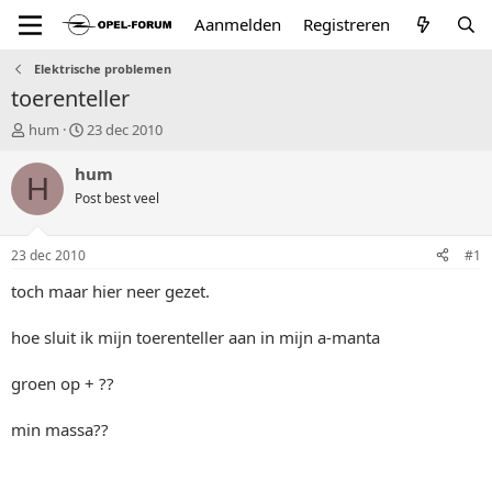
Aanmelden
Registreren
Elektrische problemen
toerenteller
T
S
hum
23 dec 2010
o
t
p
a
hum
H
i
r
Post best veel
c
t
s
d
t
a
23 dec 2010
#1
a
t
r
u
toch maar hier neer gezet.
t
m
e
hoe sluit ik mijn toerenteller aan in mijn a-manta
r
groen op + ??
min massa??