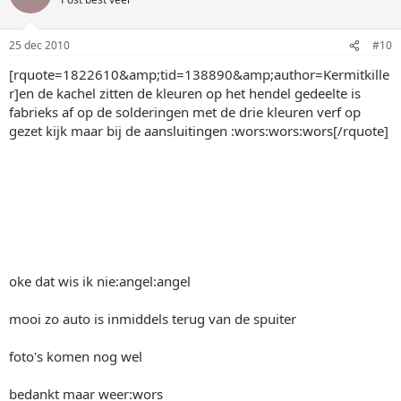
25 dec 2010
#10
[rquote=1822610&amp;tid=138890&amp;author=Kermitkille
r]en de kachel zitten de kleuren op het hendel gedeelte is
fabrieks af op de solderingen met de drie kleuren verf op
gezet kijk maar bij de aansluitingen :wors:wors:wors[/rquote]
oke dat wis ik nie:angel:angel
mooi zo auto is inmiddels terug van de spuiter
foto's komen nog wel
bedankt maar weer:wors