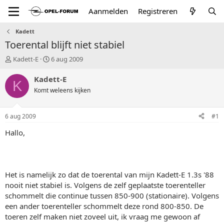
Aanmelden
Registreren
Kadett
Toerental blijft niet stabiel
T
S
Kadett-E
6 aug 2009
o
t
p
a
Kadett-E
K
i
r
Komt weleens kijken
c
t
s
d
t
a
6 aug 2009
#1
a
t
r
u
Hallo,
t
m
e
r
Het is namelijk zo dat de toerental van mijn Kadett-E 1.3s '88
nooit niet stabiel is. Volgens de zelf geplaatste toerenteller
schommelt die continue tussen 850-900 (stationaire). Volgens
een ander toerenteller schommelt deze rond 800-850. De
toeren zelf maken niet zoveel uit, ik vraag me gewoon af