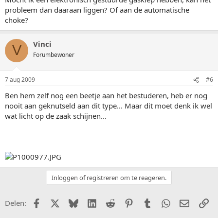
probleem dan daaraan liggen? Of aan de automatische
choke?
Vinci
V
Forumbewoner
7 aug 2009
#6
Ben hem zelf nog een beetje aan het bestuderen, heb er nog
nooit aan geknutseld aan dit type... Maar dit moet denk ik wel
wat licht op de zaak schijnen...
Inloggen of registreren om te reageren.
Facebook
X (Twitter)
Bluesky
LinkedIn
Reddit
Pinterest
Tumblr
WhatsApp
E-mail
Li
Delen: