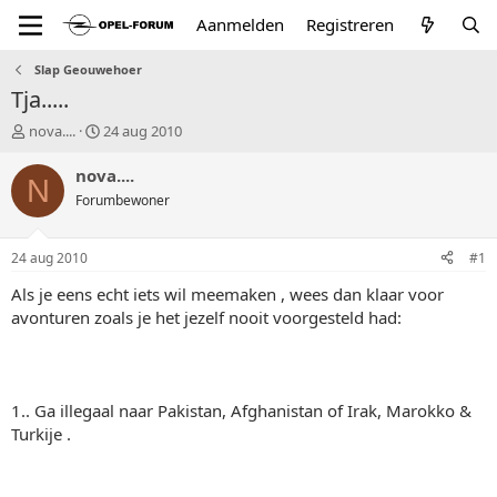
Aanmelden
Registreren
Slap Geouwehoer
Tja.....
T
S
nova....
24 aug 2010
o
t
p
a
nova....
N
i
r
Forumbewoner
c
t
s
d
t
a
24 aug 2010
#1
a
t
r
u
Als je eens echt iets wil meemaken , wees dan klaar voor
t
m
avonturen zoals je het jezelf nooit voorgesteld had:
e
r
1.. Ga illegaal naar Pakistan, Afghanistan of Irak, Marokko &
Turkije .