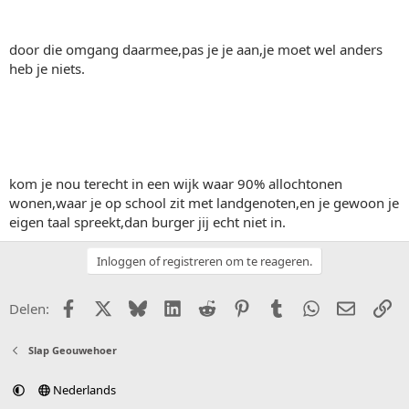
door die omgang daarmee,pas je je aan,je moet wel anders
heb je niets.
kom je nou terecht in een wijk waar 90% allochtonen
wonen,waar je op school zit met landgenoten,en je gewoon je
eigen taal spreekt,dan burger jij echt niet in.
Inloggen of registreren om te reageren.
Facebook
X (Twitter)
Bluesky
LinkedIn
Reddit
Pinterest
Tumblr
WhatsApp
E-mail
Li
Delen:
Slap Geouwehoer
Nederlands