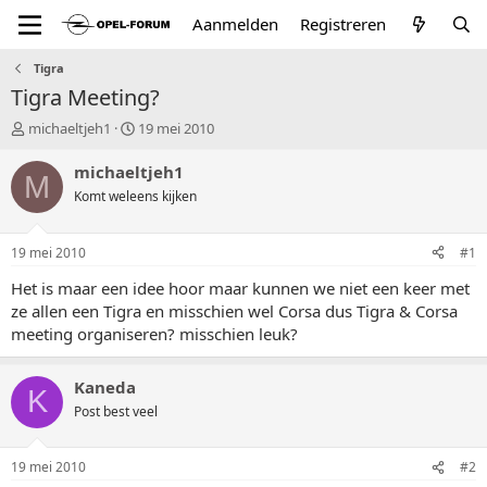
Aanmelden
Registreren
Tigra
Tigra Meeting?
T
S
michaeltjeh1
19 mei 2010
o
t
p
a
michaeltjeh1
M
i
r
Komt weleens kijken
c
t
s
d
t
a
19 mei 2010
#1
a
t
r
u
Het is maar een idee hoor maar kunnen we niet een keer met
t
m
ze allen een Tigra en misschien wel Corsa dus Tigra & Corsa
e
meeting organiseren? misschien leuk?
r
Kaneda
K
Post best veel
19 mei 2010
#2