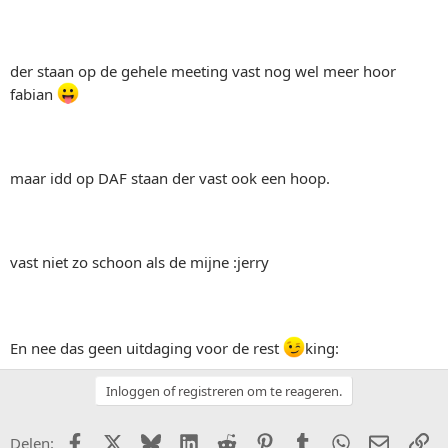
der staan op de gehele meeting vast nog wel meer hoor
fabian
maar idd op DAF staan der vast ook een hoop.
vast niet zo schoon als de mijne :jerry
En nee das geen uitdaging voor de rest
king:
Inloggen of registreren om te reageren.
Facebook
X (Twitter)
Bluesky
LinkedIn
Reddit
Pinterest
Tumblr
WhatsApp
E-mail
Li
Delen: