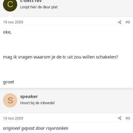
c-dett16v
C
Loopt hier de deur plat
19 nov 2009
#8
oke,
mag ik vragen waarom je de tc uit zou willen schakelen?
groet
speaker
S
Hoort bij de inboedel
19 nov 2009
#9
origineel gepost door royvranken