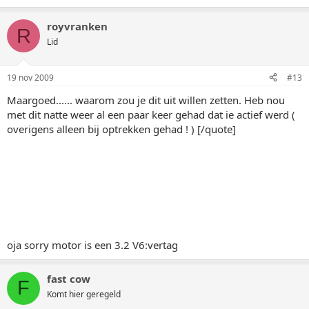
royvranken
R
Lid
19 nov 2009
#13
Maargoed...... waarom zou je dit uit willen zetten. Heb nou
met dit natte weer al een paar keer gehad dat ie actief werd (
overigens alleen bij optrekken gehad ! ) [/quote]
oja sorry motor is een 3.2 V6:vertag
fast cow
F
Komt hier geregeld