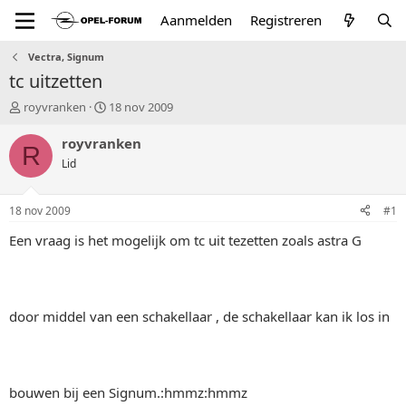
Aanmelden
Registreren
Vectra, Signum
tc uitzetten
T
S
royvranken
18 nov 2009
o
t
p
a
royvranken
R
i
r
Lid
c
t
s
d
t
a
18 nov 2009
#1
a
t
r
u
Een vraag is het mogelijk om tc uit tezetten zoals astra G
t
m
e
r
door middel van een schakellaar , de schakellaar kan ik los in
bouwen bij een Signum.:hmmz:hmmz