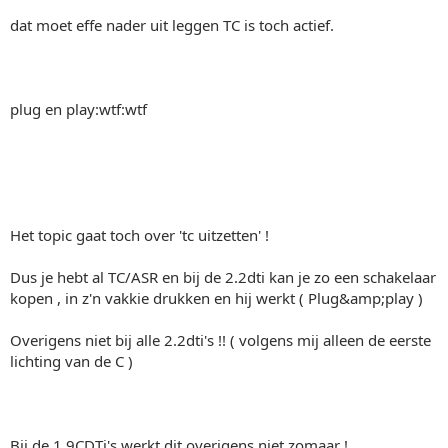
dat moet effe nader uit leggen TC is toch actief.
plug en play:wtf:wtf
Het topic gaat toch over 'tc uitzetten' !
Dus je hebt al TC/ASR en bij de 2.2dti kan je zo een schakelaar
kopen , in z'n vakkie drukken en hij werkt ( Plug&amp;play )
Overigens niet bij alle 2.2dti's !! ( volgens mij alleen de eerste
lichting van de C )
Bij de 1.9CDTi's werkt dit overigens niet zomaar !