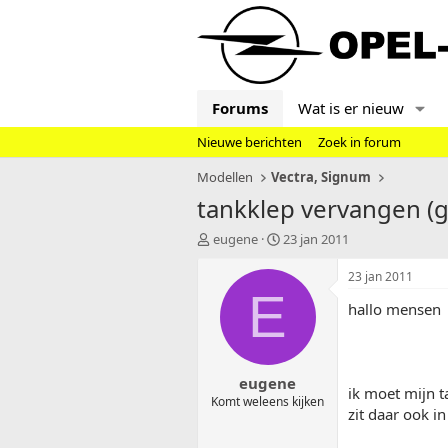
Forums
Wat is er nieuw
Nieuwe berichten
Zoek in forum
Modellen
Vectra, Signum
tankklep vervangen (g
T
S
eugene
23 jan 2011
o
t
p
a
23 jan 2011
i
r
E
hallo mensen
c
t
s
d
t
a
a
t
eugene
r
u
ik moet mijn t
t
m
Komt weleens kijken
zit daar ook i
e
r