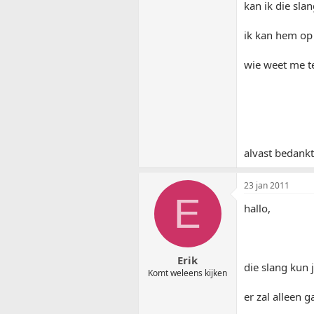
kan ik die sla
ik kan hem op 
wie weet me t
alvast bedank
23 jan 2011
E
hallo,
Erik
die slang kun 
Komt weleens kijken
er zal alleen g