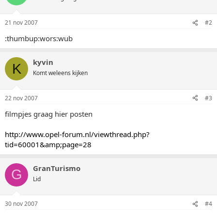
21 nov 2007
#2
:thumbup:wors:wub
kyvin
K
Komt weleens kijken
22 nov 2007
#3
filmpjes graag hier posten
http://www.opel-forum.nl/viewthread.php?
tid=60001&amp;page=28
GranTurismo
G
Lid
30 nov 2007
#4