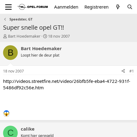
Aanmelden
Registreren
Speedster, GT
Super snelle opel GT!!
T
S
Bart Hoedemaker
18 nov 2007
o
t
p
a
Bart Hoedemaker
B
i
r
Loopt hier de deur plat
c
t
s
d
t
a
18 nov 2007
#1
a
t
r
u
http://videos.streetfire.net/video/26bfb5fe-eba4-4722-931f-
t
m
5486df92c56e.htm
e
r
calike
C
Komt hier geregeld