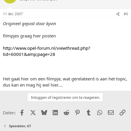
11 dec 2007
#6
Origineel gepost door kyvin
filmpjes graag hier posten
http://www.opel-forum.nl/viewthread.php?
tid=60001&amp;page=28
Het gaat hier om een filmpje, wat gerelateerd is aan het topic,
dus kan en mag hij wel hier....
Inloggen of registreren om te reageren.
Facebook
X (Twitter)
Bluesky
LinkedIn
Reddit
Pinterest
Tumblr
WhatsApp
E-mail
Li
Delen:
Speedster, GT