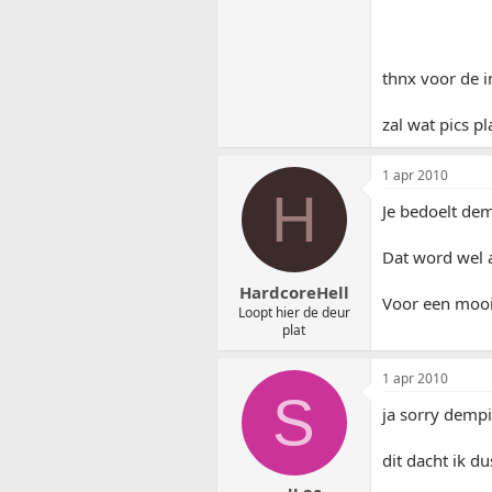
thnx voor de i
zal wat pics pl
1 apr 2010
H
Je bedoelt de
Dat word wel 
HardcoreHell
Voor een mooie
Loopt hier de deur
plat
1 apr 2010
S
ja sorry dempi
dit dacht ik d