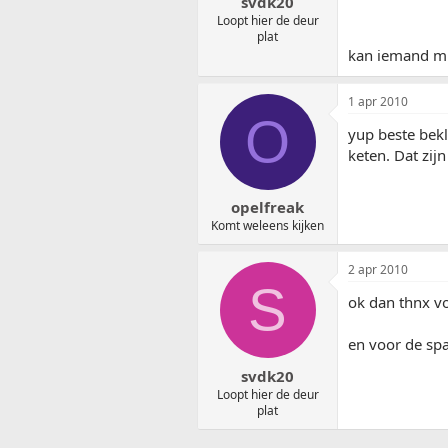
svdk20
Loopt hier de deur
plat
kan iemand mij
1 apr 2010
O
yup beste bek
keten. Dat zi
opelfreak
Komt weleens kijken
2 apr 2010
S
ok dan thnx vo
en voor de sp
svdk20
Loopt hier de deur
plat