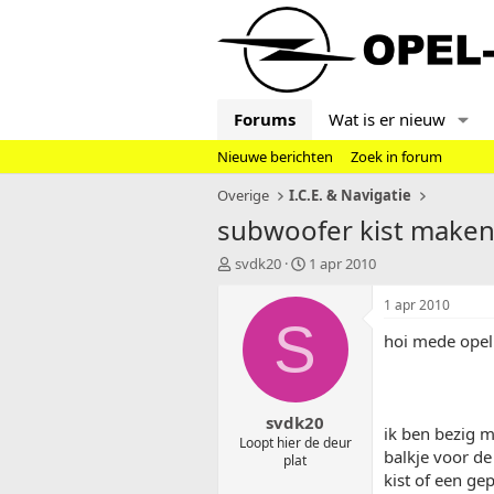
Forums
Wat is er nieuw
Nieuwe berichten
Zoek in forum
Overige
I.C.E. & Navigatie
subwoofer kist maken
T
S
svdk20
1 apr 2010
o
t
p
a
1 apr 2010
i
r
S
hoi mede opel 
c
t
s
d
t
a
a
t
svdk20
r
u
ik ben bezig m
t
m
Loopt hier de deur
balkje voor de
plat
e
kist of een gep
r