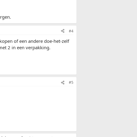
orgen.
#4
open of een andere doe-het-zelf
et 2 in een verpakking.
#5