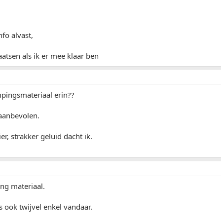
nfo alvast,
aatsen als ik er mee klaar ben
mpingsmateriaal erin??
aanbevolen.
r, strakker geluid dacht ik.
ng materiaal.
us ook twijvel enkel vandaar.