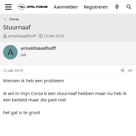
Aanmelden
Registreren
Corsa
Stuurnaaf
T
S
arnoldsaadhoff
12 okt 2010
o
t
p
a
arnoldsaadhoff
A
i
r
Lid
c
t
s
d
t
a
12 okt 2010
#1
a
t
r
u
Mensen ik heb een probleem
t
m
e
ik wil in mijn Corsa b een stuurnaaf hebben maar nu heb ik
r
een besteld maar die past niet
het gat is te groot