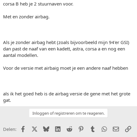
corsa B heb je 2 stuurnaven voor.
Met en zonder airbag.
Als je zonder airbag hebt (zoals bijvoorbeeld mijn 94'er GSI)
dan past de naaf van een kadett, astra, corsa a en nog een
aantal modellen.
Voor de versie met airbaig moet je een andere naaf hebben
als ik het goed heb is de airbag versie de gene met het grote
gat.
Inloggen of registreren om te reageren.
Facebook
X (Twitter)
Bluesky
LinkedIn
Reddit
Pinterest
Tumblr
WhatsApp
E-mail
Li
Delen: