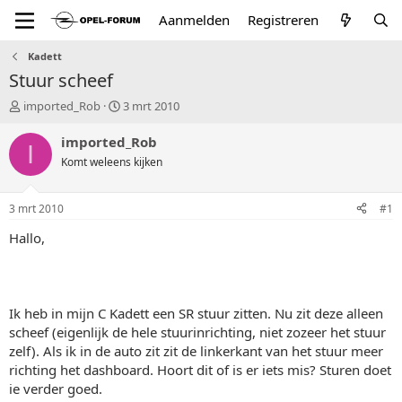
Aanmelden
Registreren
Kadett
Stuur scheef
T
S
imported_Rob
3 mrt 2010
o
t
p
a
imported_Rob
I
i
r
Komt weleens kijken
c
t
s
d
t
a
3 mrt 2010
#1
a
t
r
u
Hallo,
t
m
e
r
Ik heb in mijn C Kadett een SR stuur zitten. Nu zit deze alleen
scheef (eigenlijk de hele stuurinrichting, niet zozeer het stuur
zelf). Als ik in de auto zit zit de linkerkant van het stuur meer
richting het dashboard. Hoort dit of is er iets mis? Sturen doet
ie verder goed.