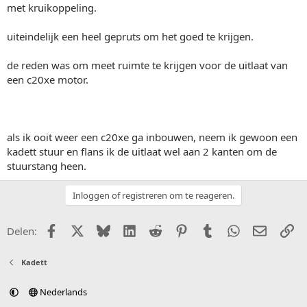
met kruikoppeling.
uiteindelijk een heel gepruts om het goed te krijgen.
de reden was om meet ruimte te krijgen voor de uitlaat van
een c20xe motor.
als ik ooit weer een c20xe ga inbouwen, neem ik gewoon een
kadett stuur en flans ik de uitlaat wel aan 2 kanten om de
stuurstang heen.
Inloggen of registreren om te reageren.
Facebook
X (Twitter)
Bluesky
LinkedIn
Reddit
Pinterest
Tumblr
WhatsApp
E-mail
Li
Delen:
Kadett
Nederlands