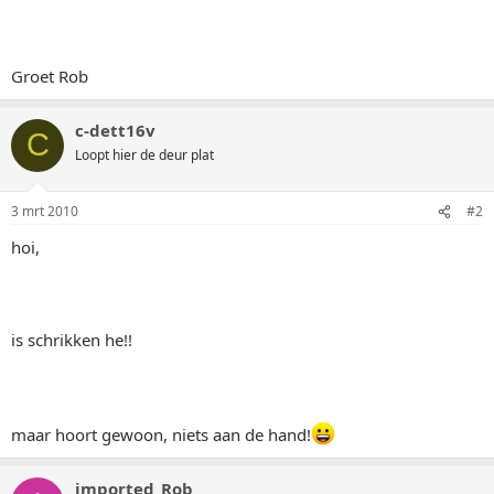
Groet Rob
c-dett16v
C
Loopt hier de deur plat
3 mrt 2010
#2
hoi,
is schrikken he!!
maar hoort gewoon, niets aan de hand!
imported_Rob