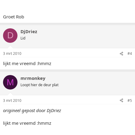
Groet Rob
DjDriez
D
Lid
3 mrt 2010
#4
lijkt me vreemd :hmmz
mrmonkey
M
Loopt hier de deur plat
3 mrt 2010
#5
origineel gepost door DjDriez
lijkt me vreemd :hmmz