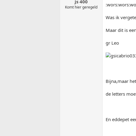
js 400
:wors:wors:wo
Komt hier geregeld
Was ik vergete
Maar dit is een
gr Leo
Bijna,maar het
de letters moe
En eddepet een