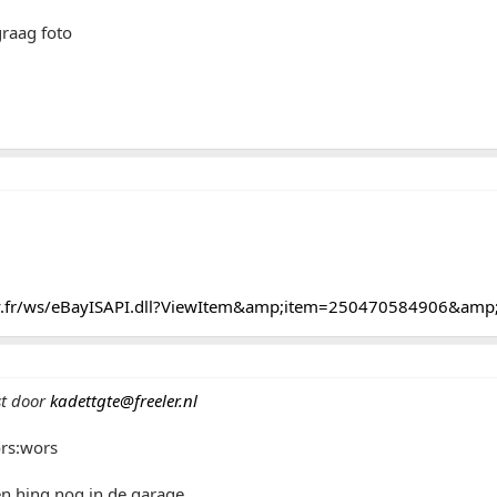
graag foto
bay.fr/ws/eBayISAPI.dll?ViewItem&amp;item=250470584906&amp
st door
kadettgte@freeler.nl
rs:wors
n hing nog in de garage.