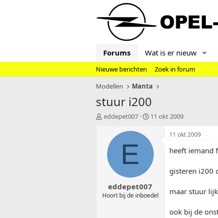
Forums
Wat is er nieuw
Nieuwe berichten
Zoek in forum
Modellen
Manta
stuur i200
T
S
eddepet007
11 okt 2009
o
t
p
a
11 okt 2009
i
r
E
heeft iemand f
c
t
s
d
t
a
gisteren i200 
a
t
eddepet007
r
u
maar stuur lij
t
m
Hoort bij de inboedel
e
ook bij de ons
r