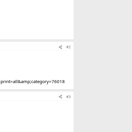
#2
;print=all&amp;category=76018
#3