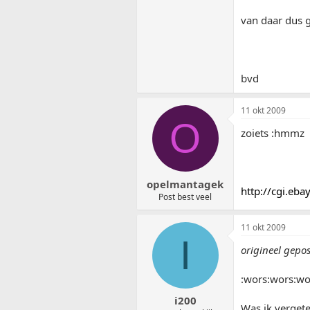
van daar dus 
bvd
11 okt 2009
O
zoiets :hmmz
opelmantagek
http://cgi.e
Post best veel
11 okt 2009
I
origineel gepo
:wors:wors:wo
i200
Was ik vergete