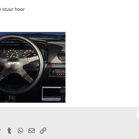
0 stuur hoor
it
Pinterest
Tumblr
WhatsApp
E-mail
Link