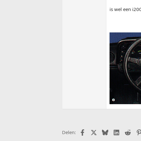
is wel een i20
Facebook
X (Twitter)
Bluesky
LinkedIn
Redd
Delen: