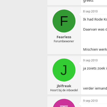
greets
8 sep 2010
F
Ik had Rode Ko
Daarvan was de
Fearless
Forumbewoner
Mischien werkt
9 sep 2010
J
ja zoiets zoek 
jblfreak
verder iemand
Hoort bij de inboedel
9 sep 2010