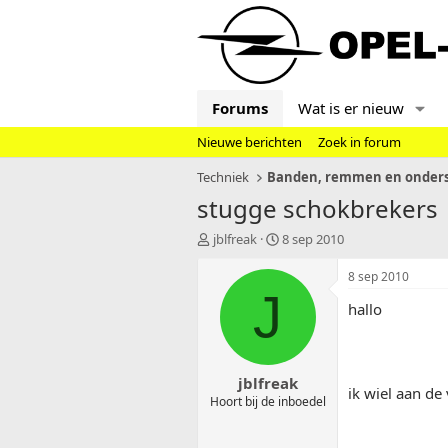
Forums
Wat is er nieuw
Nieuwe berichten
Zoek in forum
Techniek
Banden, remmen en onders
stugge schokbrekers
T
S
jblfreak
8 sep 2010
o
t
p
a
8 sep 2010
i
r
J
hallo
c
t
s
d
t
a
a
t
jblfreak
r
u
ik wiel aan de
t
m
Hoort bij de inboedel
e
r