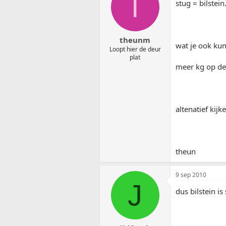
T
stug = bilstein
theunm
wat je ook kun
Loopt hier de deur
plat
meer kg op de
altenatief kij
theun
9 sep 2010
J
dus bilstein is