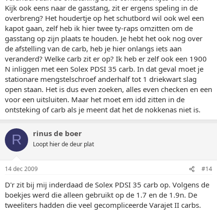
Kijk ook eens naar de gasstang, zit er ergens speling in de
overbreng? Het houdertje op het schutbord wil ook wel een
kapot gaan, zelf heb ik hier twee ty-raps omzitten om de
gasstang op zijn plaats te houden. Je hebt het ook nog over
de afstelling van de carb, heb je hier onlangs iets aan
veranderd? Welke carb zit er op? Ik heb er zelf ook een 1900
N inliggen met een Solex PDSI 35 carb. In dat geval moet je
stationare mengstelschroef anderhalf tot 1 driekwart slag
open staan. Het is dus even zoeken, alles even checken en een
voor een uitsluiten. Maar het moet em idd zitten in de
ontsteking of carb als je meent dat het de nokkenas niet is.
rinus de boer
R
Loopt hier de deur plat
14 dec 2009
#14
D'r zit bij mij inderdaad de Solex PDSI 35 carb op. Volgens de
boekjes werd die alleen gebruikt op de 1.7 en de 1.9n. De
tweeliters hadden die veel gecompliceerde Varajet II carbs.