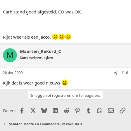
Carb stond goed afgesteld, CO was OK.
Rijdt weer als een jacco.
Maarten_Rekord_C
M
Komt weleens kijken
20 dec 2009
#16
Kijk dat is weer goed nieuws
Inloggen of registreren om te reageren.
Facebook
X (Twitter)
Bluesky
LinkedIn
Reddit
Pinterest
Tumblr
WhatsApp
E-mail
Li
Delen:
Senator, Monza en Commodore, Rekord, KAD