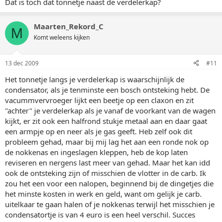
Dat is toch dat tonnetje naast de verdelerkap?
Maarten_Rekord_C
M
Komt weleens kijken
13 dec 2009
#11
Het tonnetje langs je verdelerkap is waarschijnlijk de
condensator, als je tenminste een bosch ontsteking hebt. De
vacummvervroeger lijkt een beetje op een claxon en zit
"achter" je verdelerkap als je vanaf de voorkant van de wagen
kijkt, er zit ook een halfrond stukje metaal aan en daar gaat
een armpje op en neer als je gas geeft. Heb zelf ook dit
probleem gehad, maar bij mij lag het aan een ronde nok op
de nokkenas en ingeslagen kleppen, heb de kop laten
reviseren en nergens last meer van gehad. Maar het kan idd
ook de ontsteking zijn of misschien de vlotter in de carb. Ik
zou het een voor een nalopen, beginnend bij de dingetjes die
het minste kosten in werk en geld, want om gelijk je carb.
uitelkaar te gaan halen of je nokkenas terwijl het misschien je
condensatortje is van 4 euro is een heel verschil. Succes