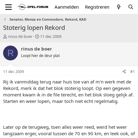
Aanmelden
Registreren
Senator, Monza en Commodore, Rekord, KAD
Stoterig lopen Rekord
T
S
rinus de boer
11 dec 2009
o
t
p
a
rinus de boer
R
i
r
Loopt hier de deur plat
c
t
s
d
t
a
11 dec 2009
#1
a
t
r
u
Rij ik vanmiddag terug naar huis toe van af m'n werk met de
t
m
Rekord, merk ik dat het blok stoterig loopt. Op een gegeven
e
moment kwam ik in de file terecht, en het blok sloeg gelijk af.
r
Starten en weer lopen, maar toch niet echt regelmatig.
Later op de terugweg, toen alles weer reed, werd het weer
langzaam erger, vooral tussen de 70 en 90 km, en leek ook, of