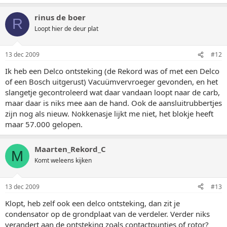
rinus de boer
R
Loopt hier de deur plat
13 dec 2009
#12
Ik heb een Delco ontsteking (de Rekord was of met een Delco
of een Bosch uitgerust) Vacuümvervroeger gevonden, en het
slangetje gecontroleerd wat daar vandaan loopt naar de carb,
maar daar is niks mee aan de hand. Ook de aansluitrubbertjes
zijn nog als nieuw. Nokkenasje lijkt me niet, het blokje heeft
maar 57.000 gelopen.
Maarten_Rekord_C
M
Komt weleens kijken
13 dec 2009
#13
Klopt, heb zelf ook een delco ontsteking, dan zit je
condensator op de grondplaat van de verdeler. Verder niks
verandert aan de ontsteking zoals contactpuntjes of rotor?