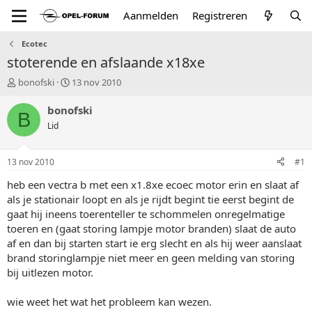
Aanmelden
Registreren
Ecotec
stoterende en afslaande x18xe
T
S
bonofski
13 nov 2010
o
t
p
a
bonofski
B
i
r
Lid
c
t
s
d
t
a
13 nov 2010
#1
a
t
r
u
heb een vectra b met een x1.8xe ecoec motor erin en slaat af
t
m
als je stationair loopt en als je rijdt begint tie eerst begint de
e
gaat hij ineens toerenteller te schommelen onregelmatige
r
toeren en (gaat storing lampje motor branden) slaat de auto
af en dan bij starten start ie erg slecht en als hij weer aanslaat
brand storinglampje niet meer en geen melding van storing
bij uitlezen motor.
wie weet het wat het probleem kan wezen.