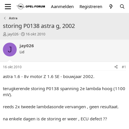
Aanmelden
Registreren
Astra
storing P0138 astra g, 2002
T
S
jay026
16 okt 2010
o
t
p
a
jay026
J
i
r
Lid
c
t
s
d
t
a
16 okt 2010
#1
a
t
r
u
astra 1.6 - 8v motor Z 1.6 SE - bouwjaar 2002.
t
m
e
terugkerende storing P0138 spanning 2e lambda hoog (1100
r
mV).
reeds 2x tweede lambdasonde vervangen , geen resultaat.
na enkele dagen is de storing er weer , ECU defect ??