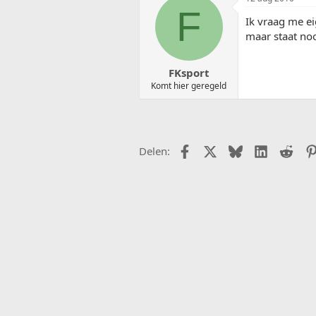
F
Ik vraag me ei
maar staat noo
FKsport
Komt hier geregeld
Facebook
X (Twitter)
Bluesky
LinkedIn
Redd
Delen: