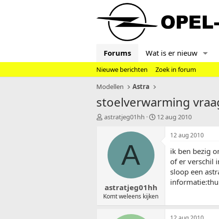
Forums
Wat is er nieuw
Nieuwe berichten
Zoek in forum
Modellen
Astra
stoelverwarming vraa
T
S
astratjeg01hh
12 aug 2010
o
t
p
a
12 aug 2010
i
r
A
ik ben bezig 
c
t
s
d
of er verschil
t
a
sloop een astr
a
t
informatie:t
astratjeg01hh
r
u
t
m
Komt weleens kijken
e
r
12 aug 2010