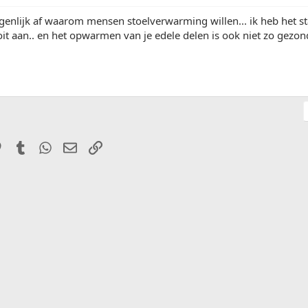
genlijk af waarom mensen stoelverwarming willen... ik heb het sta
it aan.. en het opwarmen van je edele delen is ook niet zo gezon
it
Pinterest
Tumblr
WhatsApp
E-mail
Link