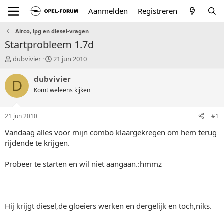
Aanmelden
Registreren
Airco, lpg en diesel-vragen
Startprobleem 1.7d
T
S
dubvivier
21 jun 2010
o
t
p
a
dubvivier
D
i
r
Komt weleens kijken
c
t
s
d
t
a
21 jun 2010
#1
a
t
r
u
Vandaag alles voor mijn combo klaargekregen om hem terug
t
m
rijdende te krijgen.
e
r
Probeer te starten en wil niet aangaan.:hmmz
Hij krijgt diesel,de gloeiers werken en dergelijk en toch,niks.