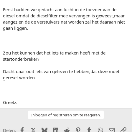
Eerst hadden we gedacht aan lucht in de toevoer van de
diesel omdat de dieselfilter mee vervangen is geweest,maar
aangezien de de verstuivers nat worden zal het daaraan niet
gaan liggen.
Zou het kunnen dat het iets te maken heeft met de
startonderbreker?
Dacht daar ooit iets van gelezen te hebben,dat deze moet
gereset worden.
Greetz.
Inloggen of registreren om te reageren.
Facebook
X (Twitter)
Bluesky
LinkedIn
Reddit
Pinterest
Tumblr
WhatsApp
E-mail
Li
Delen: