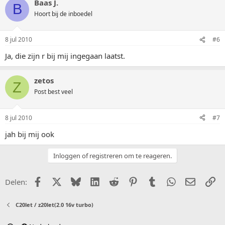
Baas J.
B
Hoort bij de inboedel
8 jul 2010
#6
Ja, die zijn r bij mij ingegaan laatst.
zetos
Z
Post best veel
8 jul 2010
#7
jah bij mij ook
Inloggen of registreren om te reageren.
Facebook
X (Twitter)
Bluesky
LinkedIn
Reddit
Pinterest
Tumblr
WhatsApp
E-mail
Li
Delen:
C20let / z20let(2.0 16v turbo)