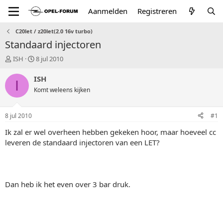
Aanmelden
Registreren
C20let / z20let(2.0 16v turbo)
Standaard injectoren
T
S
ISH
8 jul 2010
o
t
p
a
ISH
I
i
r
Komt weleens kijken
c
t
s
d
t
a
8 jul 2010
#1
a
t
r
u
Ik zal er wel overheen hebben gekeken hoor, maar hoeveel cc
t
m
leveren de standaard injectoren van een LET?
e
r
Dan heb ik het even over 3 bar druk.