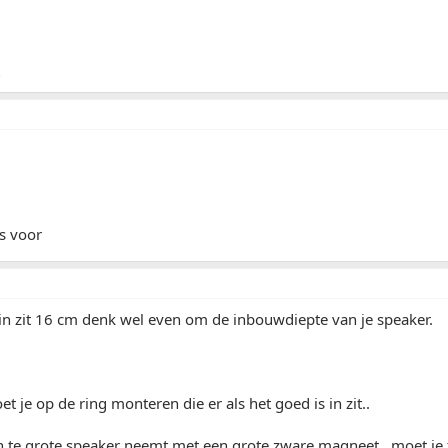
s voor
rin zit 16 cm denk wel even om de inbouwdiepte van je speaker.
 je op de ring monteren die er als het goed is in zit..
n te grote speaker neemt met een grote zware magneet.. moet je 