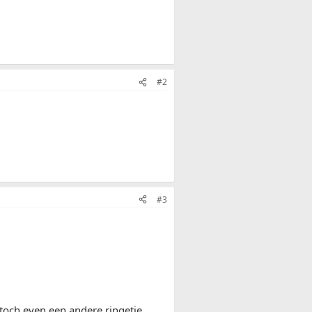
#2
#3
toch even een andere ringetje