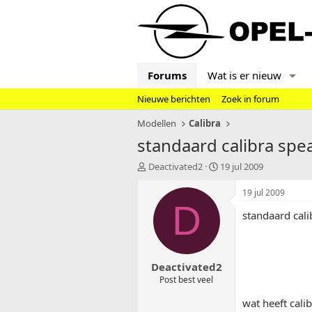
Forums
Wat is er nieuw
Nieuwe berichten
Zoek in forum
Modellen
Calibra
standaard calibra spe
T
S
Deactivated2
19 jul 2009
o
t
p
a
19 jul 2009
i
r
D
standaard cali
c
t
s
d
t
a
a
t
Deactivated2
r
u
t
m
Post best veel
e
wat heeft cali
r