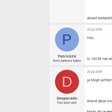
alvast bedankt
20 jul 2009
P
Hoi,
Patrick24
Is 16CM net al
Komt weleens kijken
20 jul 2009
D
ja klopt achte
Desperado
Wand deze moet
Post best veel
Maar als je ee