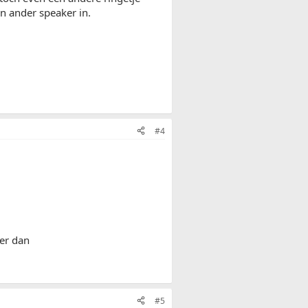
en ander speaker in.
#4
er dan
#5