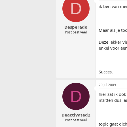
D
ik ben van men
Desperado
Maar als je t
Post best veel
Deze lekker vi
enkel voor een 
Succes.
20 jul 2009
D
hier zat ik oo
inzitten dus la
Deactivated2
Post best veel
topic gaat dich