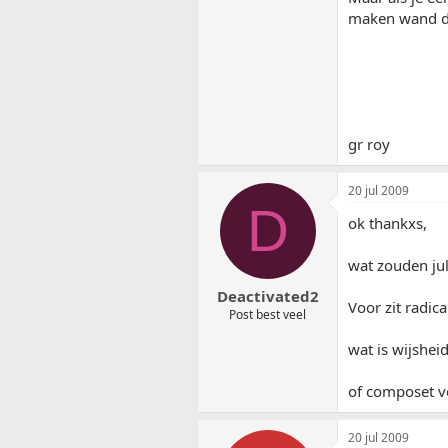
maken wand de 
gr roy
20 jul 2009
D
ok thankxs,
wat zouden jul
Deactivated2
Voor zit radic
Post best veel
wat is wijshe
of composet v
20 jul 2009