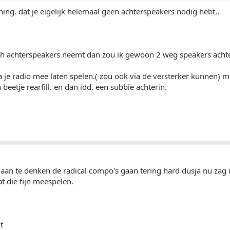
ing. dat je eigelijk helemaal geen achterspeakers nodig hebt..
och achterspeakers neemt dan zou ik gewoon 2 weg speakers achte
a je radio mee laten spelen.( zou ook via de versterker kunnen) m
beetje rearfill. en dan idd. een subbie achterin.
k aan te denken de radical compo's gaan tering hard dusja nu zag 
at die fijn meespelen.
t