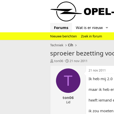
Forums
Wat is er nieuw
Nieuwe berichten
Zoek in forum
Techniek
Cih
sproeier bezetting v
T
S
ton06
21 nov 2011
o
t
p
a
21 nov 2011
i
r
T
Ik heb mij 2.
c
t
s
d
t
a
maar ik heb er 
a
t
ton06
r
u
heeft iemand e
t
m
Lid
e
ik zou moeten 
r