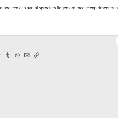
d nog een een aantal sproeiers liggen om mee te expirimenteren 
it
Pinterest
Tumblr
WhatsApp
E-mail
Link