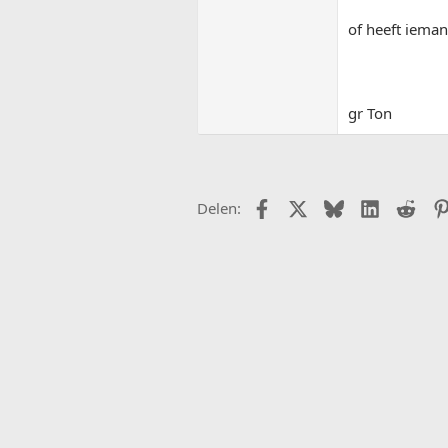
of heeft ieman
gr Ton
Facebook
X (Twitter)
Bluesky
LinkedIn
Redd
Delen: