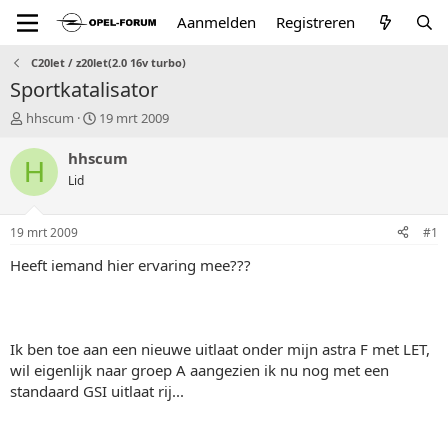
Aanmelden
Registreren
C20let / z20let(2.0 16v turbo)
Sportkatalisator
T
S
hhscum
19 mrt 2009
o
t
p
a
hhscum
H
i
r
Lid
c
t
s
d
t
a
19 mrt 2009
#1
a
t
r
u
Heeft iemand hier ervaring mee???
t
m
e
r
Ik ben toe aan een nieuwe uitlaat onder mijn astra F met LET,
wil eigenlijk naar groep A aangezien ik nu nog met een
standaard GSI uitlaat rij...