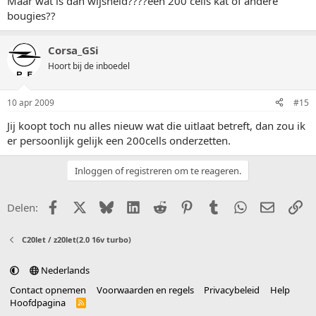
Maar wat is dan wijsheid????een 200 cells kat of andere
bougies??
Corsa_GSi
Hoort bij de inboedel
10 apr 2009
#15
Jij koopt toch nu alles nieuw wat die uitlaat betreft, dan zou ik
er persoonlijk gelijk een 200cells onderzetten.
Inloggen of registreren om te reageren.
Facebook
X (Twitter)
Bluesky
LinkedIn
Reddit
Pinterest
Tumblr
WhatsApp
E-mail
Li
Delen:
C20let / z20let(2.0 16v turbo)
Nederlands
Contact opnemen
Voorwaarden en regels
Privacybeleid
Help
Hoofdpagina
R
S