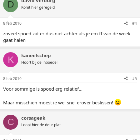
david verburg
D
Komt hier geregeld
8 feb 2010
#4
zoveel spoed zat er dus niet achter als je em ff van de week
gaat halen
kaneelschep
K
Hoort bij de inboedel
8 feb 2010
#5
Voor sommige is spoed erg relatief...
Maar misschien moest ie wel snel erover beslissen!
corsageak
C
Loopt hier de deur plat