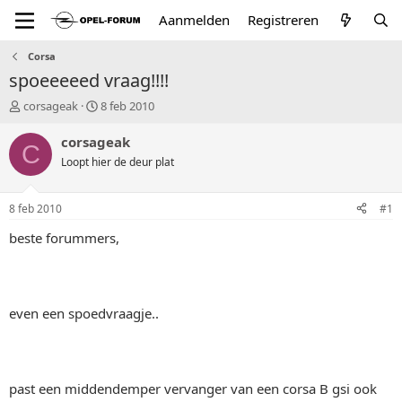
Aanmelden
Registreren
Corsa
spoeeeeed vraag!!!!
T
S
corsageak
8 feb 2010
o
t
p
a
corsageak
C
i
r
Loopt hier de deur plat
c
t
s
d
t
a
8 feb 2010
#1
a
t
r
u
beste forummers,
t
m
e
r
even een spoedvraagje..
past een middendemper vervanger van een corsa B gsi ook