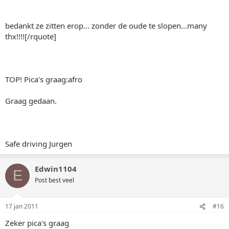
bedankt ze zitten erop... zonder de oude te slopen...many
thx!!!![/rquote]
TOP! Pica's graag:afro
Graag gedaan.
Safe driving Jurgen
Edwin1104
E
Post best veel
17 jan 2011
#16
Zeker pica's graag