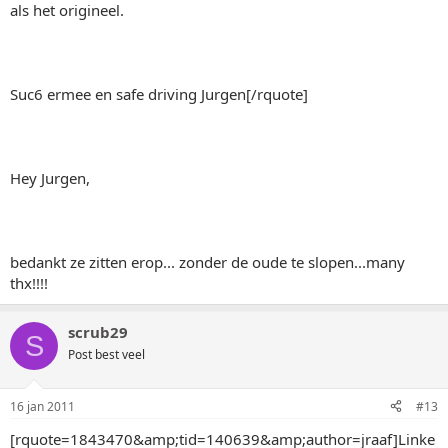
als het origineel.
Suc6 ermee en safe driving Jurgen[/rquote]
Hey Jurgen,
bedankt ze zitten erop... zonder de oude te slopen...many
thx!!!!
scrub29
S
Post best veel
16 jan 2011
#13
[rquote=1843470&amp;tid=140639&amp;author=jraaf]Linke