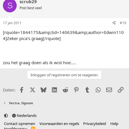
scrub29
S
Post best veel
17 jan 2011
#19
[rquote=1844175&amp;tid=140639&amp;author=Edwin110
4]Zeker pica's graag[/rquote]
zou het graag doen als ik wist hoe.....
Inloggen of registreren om te reageren.
Facebook
X (Twitter)
Bluesky
LinkedIn
Reddit
Pinterest
Tumblr
WhatsApp
E-mail
Li
Delen:
Vectra, Signum
Nederlands
Contact opnemen
Voorwaarden en regels
Privacybeleid
Help
Hoofdpagina
R