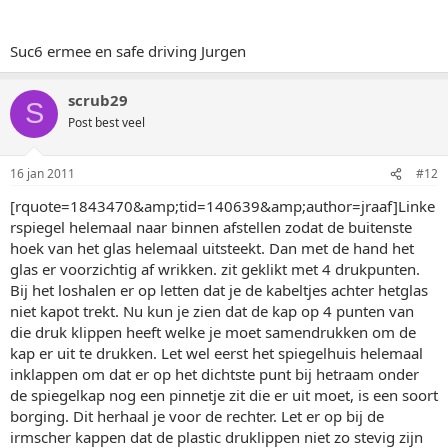
Suc6 ermee en safe driving Jurgen
scrub29
S
Post best veel
16 jan 2011
#12
[rquote=1843470&amp;tid=140639&amp;author=jraaf]Linke
rspiegel helemaal naar binnen afstellen zodat de buitenste
hoek van het glas helemaal uitsteekt. Dan met de hand het
glas er voorzichtig af wrikken. zit geklikt met 4 drukpunten.
Bij het loshalen er op letten dat je de kabeltjes achter hetglas
niet kapot trekt. Nu kun je zien dat de kap op 4 punten van
die druk klippen heeft welke je moet samendrukken om de
kap er uit te drukken. Let wel eerst het spiegelhuis helemaal
inklappen om dat er op het dichtste punt bij hetraam onder
de spiegelkap nog een pinnetje zit die er uit moet, is een soort
borging. Dit herhaal je voor de rechter. Let er op bij de
irmscher kappen dat de plastic druklippen niet zo stevig zijn