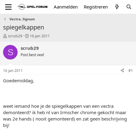
Aanmelden
Registreren
Vectra, Signum
spiegelkappen
T
S
scrub29
16 jan 2011
o
t
p
a
scrub29
S
i
r
Post best veel
c
t
s
d
t
a
16 jan 2011
#1
a
t
r
u
Goedemiddag,
t
m
e
r
weet iemand hoe je de spiegelkappen van een vectra
demonteerd? ik heb nl van Irmscher chrome gekocht maar
was 2e hands ( nooit gemonteerd) en zat geen beschrijving
bij!