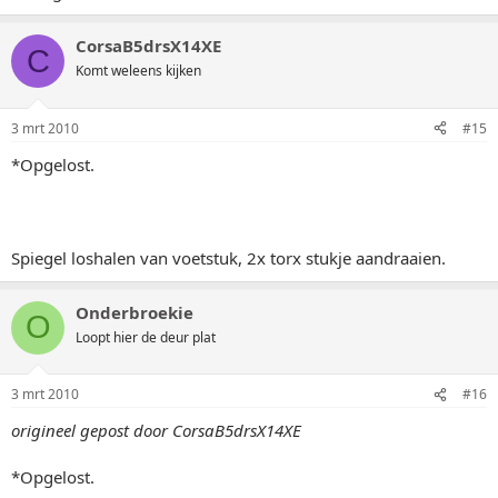
CorsaB5drsX14XE
C
Komt weleens kijken
3 mrt 2010
#15
*Opgelost.
Spiegel loshalen van voetstuk, 2x torx stukje aandraaien.
Onderbroekie
O
Loopt hier de deur plat
3 mrt 2010
#16
origineel gepost door CorsaB5drsX14XE
*Opgelost.