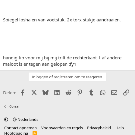
Spiegel loshalen van voetstuk, 2x torx stukje aandraaien.
handig tip voor mij bij mij trilt de rechterkant 1 af andere
maloot is er tegen aan gelopen :fy1
Inloggen of registreren om te reageren.
Facebook
X (Twitter)
Bluesky
LinkedIn
Reddit
Pinterest
Tumblr
WhatsApp
E-mail
Li
Delen:
Corsa
Nederlands
Contact opnemen
Voorwaarden en regels
Privacybeleid
Help
Hoofdpagina
R