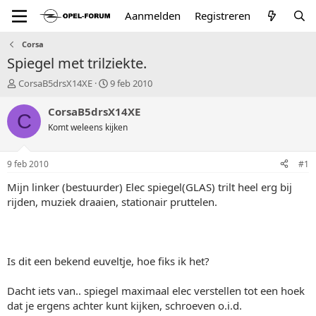
Aanmelden
Registreren
Corsa
Spiegel met trilziekte.
T
S
CorsaB5drsX14XE
9 feb 2010
o
t
p
a
CorsaB5drsX14XE
C
i
r
Komt weleens kijken
c
t
s
d
t
a
9 feb 2010
#1
a
t
r
u
Mijn linker (bestuurder) Elec spiegel(GLAS) trilt heel erg bij
t
m
rijden, muziek draaien, stationair pruttelen.
e
r
Is dit een bekend euveltje, hoe fiks ik het?
Dacht iets van.. spiegel maximaal elec verstellen tot een hoek
dat je ergens achter kunt kijken, schroeven o.i.d.