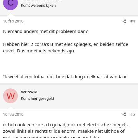
C
Komt weleens kijken
10 feb 2010
#4
Niemand anders met dit probleem dan?
Hebben hier 2 corsa's B met elec spiegels, en beiden zelfde
euvel. Dus moet iets bekends zijn.
Ik weet alleen totaal niet hoe dat ding in elkaar zit vandaar.
wessaa
W
Komt hier geregeld
10 feb 2010
#5
ik heb ook een corsa b gehad, ook met electrische spiegels..
zowel links als rechts trilde enorm, maakte niet uit hoe of
wat.. waren overigens orginele, geen imitatie