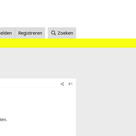
elden
Registreren
Zoeken
#1
len.