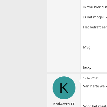
Ik zou hier du
Is dat mogelij
Het betreft ee
Mvg,
Jacky
17 feb 2011
K
Van harte welk
KadAstra-EF
Voor het plaats