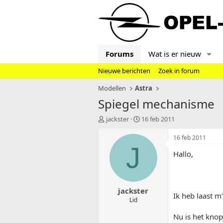
Forums
Wat is er nieuw
Nieuwe berichten
Zoek in forum
Modellen
Astra
Spiegel mechanisme
T
S
jackster
16 feb 2011
o
t
p
a
16 feb 2011
i
r
J
Hallo,
c
t
s
d
t
a
a
t
jackster
r
u
Ik heb laast m
t
m
Lid
e
Nu is het knop
r