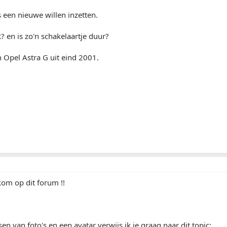
s een nieuwe willen inzetten.
k? en is zo'n schakelaartje duur?
n Opel Astra G uit eind 2001.
om op dit forum !!
en van foto's en een avatar verwijs ik je graag naar dit topic: