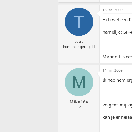
13 mrt 2009
T
Heb wel een fo
namelijk : SP-
tcat
Komt hier geregeld
MAar dit is een
14 mrt 2009
M
Ik heb hem er
Mike16v
volgens mij la
Lid
kan je er hela