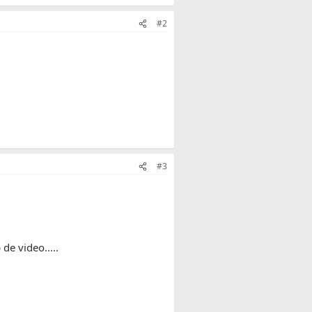
#2
#3
de video.....