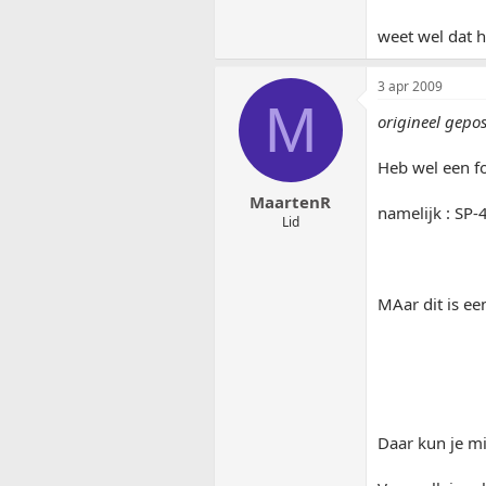
weet wel dat hi
3 apr 2009
M
origineel gepos
Heb wel een fo
MaartenR
namelijk : SP-
Lid
MAar dit is een
Daar kun je mi