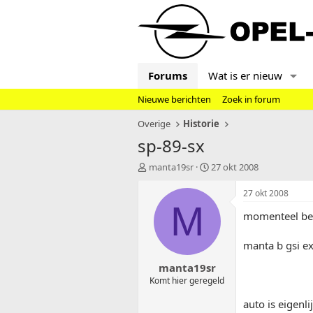
Forums
Wat is er nieuw
Nieuwe berichten
Zoek in forum
Overige
Historie
sp-89-sx
T
S
manta19sr
27 okt 2008
o
t
p
a
27 okt 2008
i
r
M
momenteel ben 
c
t
s
d
t
a
manta b gsi ex
a
t
manta19sr
r
u
t
m
Komt hier geregeld
e
auto is eigenl
r