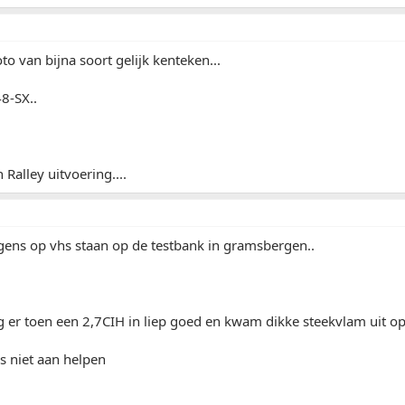
to van bijna soort gelijk kenteken...
48-SX..
 Ralley uitvoering....
gens op vhs staan op de testbank in gramsbergen..
g er toen een 2,7CIH in liep goed en kwam dikke steekvlam uit op 
as niet aan helpen