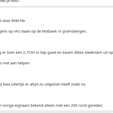
heb je foto?
st door Mike16v
gens op vhs staan op de testbank in gramsbergen..
g er toen een 2,7CIH in liep goed en kwam dikke steekvlam uit op 
as niet aan helpen
j kwa uiterlijk er altijd zo uitgezien heeft zoals nu
en vorige eignaars bekend alleen met een 20E rond gereden