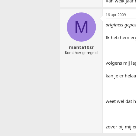
Van welk jaar 
16 apr 2009
M
origineel gepo
Ik heb hem er
manta19sr
Komt hier geregeld
volgens mij la
kan je er hela
weet wel dat hi
zover bij mij 