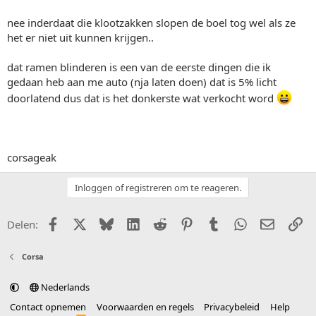
nee inderdaat die klootzakken slopen de boel tog wel als ze
het er niet uit kunnen krijgen..
dat ramen blinderen is een van de eerste dingen die ik
gedaan heb aan me auto (nja laten doen) dat is 5% licht
doorlatend dus dat is het donkerste wat verkocht word
corsageak
Inloggen of registreren om te reageren.
Facebook
X (Twitter)
Bluesky
LinkedIn
Reddit
Pinterest
Tumblr
WhatsApp
E-mail
Li
Delen:
Corsa
Nederlands
Contact opnemen
Voorwaarden en regels
Privacybeleid
Help