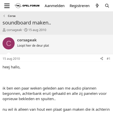
Aanmelden
Registreren
Corsa
soundboard maken..
T
S
corsageak
15 aug 2010
o
t
p
a
corsageak
C
i
r
Loopt hier de deur plat
c
t
s
d
t
a
15 aug 2010
#1
a
t
r
u
heej hallo,
t
m
e
r
ik ben een paar weken geleden aan me audio plannen
begonnen, achterbank eruit gehaald en alle zij panelen voor
opnieuw bekleden en spuiten..
nu wil ik alleen van hout een plaat gaan maken die ik achterin