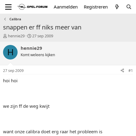
Aanmelden
Registreren
Calibra
snappen er ff niks meer van
T
S
hennie29
27 sep 2009
o
t
p
a
hennie29
H
i
r
Komt weleens kijken
c
t
s
d
t
a
27 sep 2009
#1
a
t
r
u
hoi hoi
t
m
e
r
we zijn ff de weg kwijt
want onze calibra doet erg raar het probleem is