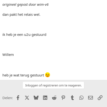
origineel gepost door wim-v6
dan pakt het relais wel.
ik heb je een u2u gestuurd
Willem
heb je wat terug gestuurt
Inloggen of registreren om te reageren.
Facebook
X (Twitter)
Bluesky
LinkedIn
Reddit
Pinterest
Tumblr
WhatsApp
E-mail
Li
Delen: