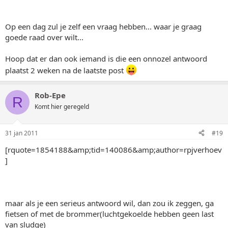
Op een dag zul je zelf een vraag hebben... waar je graag
goede raad over wilt...
Hoop dat er dan ook iemand is die een onnozel antwoord
plaatst 2 weken na de laatste post
Rob-Epe
R
Komt hier geregeld
31 jan 2011
#19
[rquote=1854188&amp;tid=140086&amp;author=rpjverhoev
]
maar als je een serieus antwoord wil, dan zou ik zeggen, ga
fietsen of met de brommer(luchtgekoelde hebben geen last
van sludge)