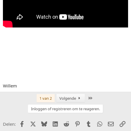
Willem
Laatste
1 van 2
Volgende
Inloggen of registreren om te reageren.
Facebook
X (Twitter)
Bluesky
LinkedIn
Reddit
Pinterest
Tumblr
WhatsApp
E-mail
Li
Delen: