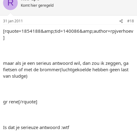
R
Komt hier geregeld
31 jan 2011
#18
[rquote=1854188&amp;tid=140086&amp;author=rpjverhoev
]
maar als je een serieus antwoord wil, dan zou ik zeggen, ga
fietsen of met de brommer(luchtgekoelde hebben geen last
van sludge)
gr rene[/rquote]
Is dat je serieuze antwoord :wtf