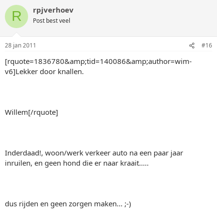
rpjverhoev
R
Post best veel
28 jan 2011
#16
[rquote=1836780&amp;tid=140086&amp;author=wim-
v6]Lekker door knallen.
Willem[/rquote]
Inderdaad!, woon/werk verkeer auto na een paar jaar
inruilen, en geen hond die er naar kraait.....
dus rijden en geen zorgen maken... ;-)