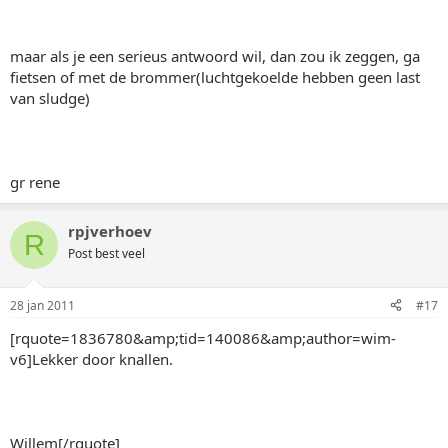
maar als je een serieus antwoord wil, dan zou ik zeggen, ga
fietsen of met de brommer(luchtgekoelde hebben geen last
van sludge)
gr rene
rpjverhoev
R
Post best veel
28 jan 2011
#17
[rquote=1836780&amp;tid=140086&amp;author=wim-
v6]Lekker door knallen.
Willem[/rquote]