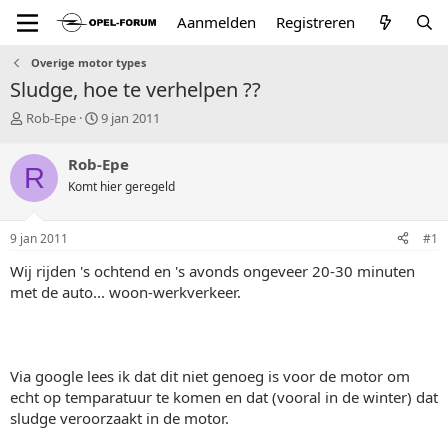
Aanmelden
Registreren
Overige motor types
Sludge, hoe te verhelpen ??
T
S
Rob-Epe
9 jan 2011
o
t
p
a
Rob-Epe
R
i
r
Komt hier geregeld
c
t
s
d
t
a
9 jan 2011
#1
a
t
r
u
Wij rijden 's ochtend en 's avonds ongeveer 20-30 minuten
t
m
met de auto... woon-werkverkeer.
e
r
Via google lees ik dat dit niet genoeg is voor de motor om
echt op temparatuur te komen en dat (vooral in de winter) dat
sludge veroorzaakt in de motor.