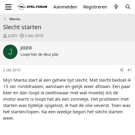
Aanmelden
Registreren
Manta
Slecht starten
T
S
JOZO
2 okt 2010
o
t
p
a
JOZO
J
i
r
Loopt hier de deur plat
c
t
s
d
t
a
2 okt 2010
#1
a
t
r
u
Mijn Manta start al een gehele tijd slecht. Met slecht bedoel ik
t
m
15 sec ronddraaien, aanslaan en gelijk weer afslaan. Een paar
e
keer en dan loopt ie (welliswaar met wat moeite) Als de
r
motor warm is loopt het als een zonnetje. Het probleem met
starten was tijdelijk opgelost, ik had de olie veverst. Toen was
het starten/lopen. Na een weekje begon het slecht starten
weer.