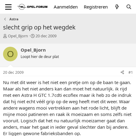
Aanmelden
Registreren
Astra
slecht grip op het wegdek
T
S
Opel_Bjorn
20 dec 2009
o
t
p
a
Opel_Bjorn
O
i
r
Loopt hier de deur plat
c
t
s
d
t
a
20 dec 2009
#1
a
t
r
u
Nu met dit weer is het niet een pretje om op de baan te gaan.
t
m
Maar als het niet anders kan dan moet het natuurlijk. ik rijd
e
met een Astra H GTC 1.7cdti ecoflex maar ik heb zo de indruk
r
dat hij niet echt véél grip op de weg heeft met dit weer. Waar
andere wagens mooi vertrekken aan het rode licht, blijft de
mijne mooi patineren en raak ik moeizaam en soms zelfs niet
vooruit. Logisch dat het nu natuurlijk moeizamer gaat dan
anders, maar het gaat in ieder geval slechter dan bij andere.
Er liggen gewone fabrieksbanden op.