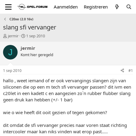
Aanmelden
Registreren
C20xe (2.0 16v)
slang sfi vervanger
T
S
jermir
1 sep 2010
o
t
p
a
jermir
J
i
r
Komt hier geregeld
c
t
s
d
t
a
1 sep 2010
#1
a
t
r
u
hallo , weet iemand of er ook vervangings slangen zijn van
t
m
siliconen die op een m tech sfi vervanger passen? dit ivm een
e
c20let in een kadett c en aangezien zo`n rubber flubber slang
r
geen druk kan hebben (+/- 1 bar)
wie o wie heeft dit ooit gezien of tegen gekomen?
dit omdat de sfi vervanger precies naar voren staat richting
intercooler maar kan niks vinden wat erop past.....