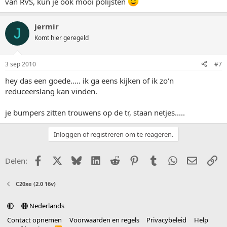
van RVS, kun je ook mooi polijsten
jermir
J
Komt hier geregeld
3 sep 2010
#7
hey das een goede..... ik ga eens kijken of ik zo'n
reduceerslang kan vinden.
je bumpers zitten trouwens op de tr, staan netjes.....
Inloggen of registreren om te reageren.
Facebook
X (Twitter)
Bluesky
LinkedIn
Reddit
Pinterest
Tumblr
WhatsApp
E-mail
Li
Delen:
C20xe (2.0 16v)
Nederlands
Contact opnemen
Voorwaarden en regels
Privacybeleid
Help