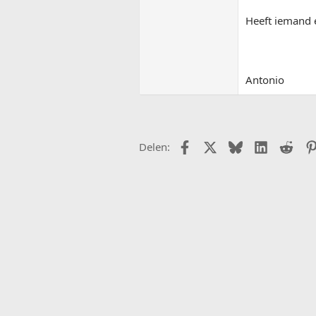
Heeft iemand 
Antonio
Facebook
X (Twitter)
Bluesky
LinkedIn
Redd
Delen: