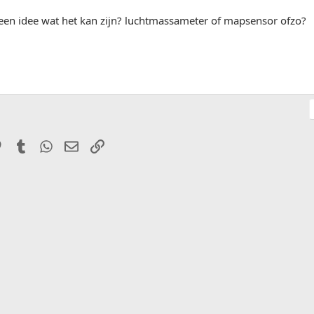
een idee wat het kan zijn? luchtmassameter of mapsensor ofzo?
it
Pinterest
Tumblr
WhatsApp
E-mail
Link