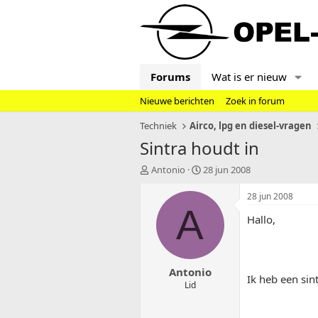
Forums
Wat is er nieuw
Nieuwe berichten
Zoek in forum
Techniek
Airco, lpg en diesel-vragen
Sintra houdt in
T
S
Antonio
28 jun 2008
o
t
p
a
28 jun 2008
i
r
A
Hallo,
c
t
s
d
t
a
a
t
Antonio
r
u
Ik heb een sin
t
m
Lid
e
r