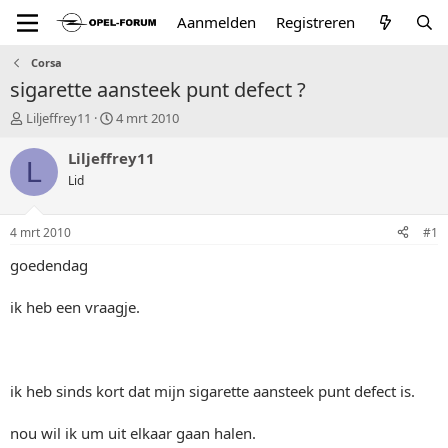
Aanmelden
Registreren
Corsa
sigarette aansteek punt defect ?
T
S
Liljeffrey11
4 mrt 2010
o
t
p
a
Liljeffrey11
L
i
r
Lid
c
t
s
d
t
a
4 mrt 2010
#1
a
t
r
u
goedendag
t
m
e
ik heb een vraagje.
r
ik heb sinds kort dat mijn sigarette aansteek punt defect is.
nou wil ik um uit elkaar gaan halen.