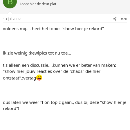
B
Loopt hier de deur plat
13 jul 2009
#20
volgens mij.... heet het topic: ''show hier je rekord''
ik zie weinig :kewlpics tot nu toe...
tis alleen een discussie....kunnen we er beter van maken:
''show hier jouw reacties over de ''chaos'' die hier
ontstaat''.:vertag
dus laten we weer ff on topic gaan,, dus bij deze ''show hier je
rekord''!