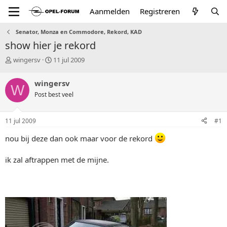
Aanmelden
Registreren
Senator, Monza en Commodore, Rekord, KAD
show hier je rekord
T
S
wingersv
11 jul 2009
o
t
p
a
wingersv
W
i
r
Post best veel
c
t
s
d
t
a
11 jul 2009
#1
a
t
r
u
nou bij deze dan ook maar voor de rekord
t
m
e
ik zal aftrappen met de mijne.
r