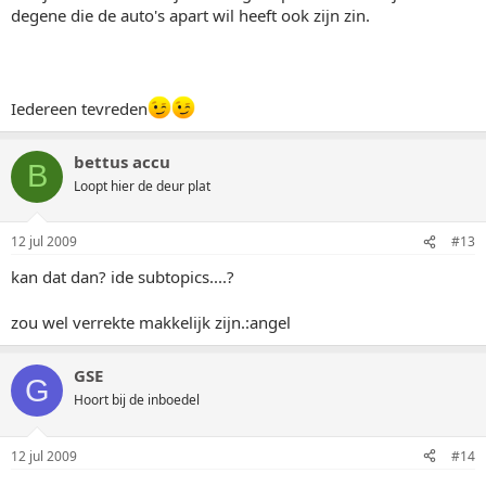
degene die de auto's apart wil heeft ook zijn zin.
Iedereen tevreden
bettus accu
B
Loopt hier de deur plat
12 jul 2009
#13
kan dat dan? ide subtopics....?
zou wel verrekte makkelijk zijn.:angel
GSE
G
Hoort bij de inboedel
12 jul 2009
#14