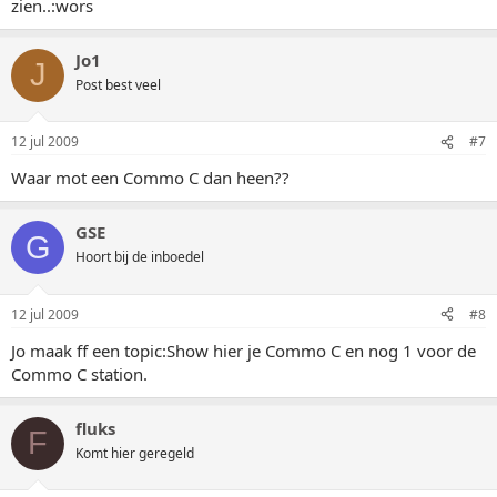
zien..:wors
Jo1
J
Post best veel
12 jul 2009
#7
Waar mot een Commo C dan heen??
GSE
G
Hoort bij de inboedel
12 jul 2009
#8
Jo maak ff een topic:Show hier je Commo C en nog 1 voor de
Commo C station.
fluks
F
Komt hier geregeld