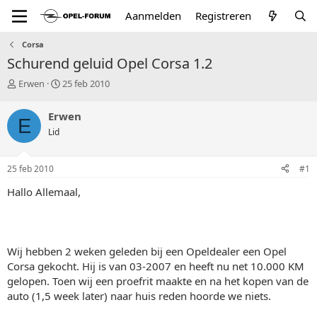
Aanmelden
Registreren
Corsa
Schurend geluid Opel Corsa 1.2
T
S
Erwen
25 feb 2010
o
t
p
a
Erwen
E
i
r
Lid
c
t
s
d
t
a
25 feb 2010
#1
a
t
r
u
Hallo Allemaal,
t
m
e
r
Wij hebben 2 weken geleden bij een Opeldealer een Opel
Corsa gekocht. Hij is van 03-2007 en heeft nu net 10.000 KM
gelopen. Toen wij een proefrit maakte en na het kopen van de
auto (1,5 week later) naar huis reden hoorde we niets.