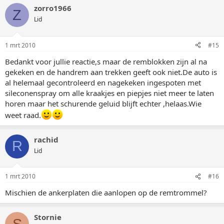
zorro1966
Z
Lid
1 mrt 2010
#15
Bedankt voor jullie reactie,s maar de remblokken zijn al na
gekeken en de handrem aan trekken geeft ook niet.De auto is
al helemaal gecontroleerd en nagekeken ingespoten met
sileconenspray om alle kraakjes en piepjes niet meer te laten
horen maar het schurende geluid blijft echter ,helaas.Wie
weet raad.
rachid
R
Lid
1 mrt 2010
#16
Mischien de ankerplaten die aanlopen op de remtrommel?
Stornie
S