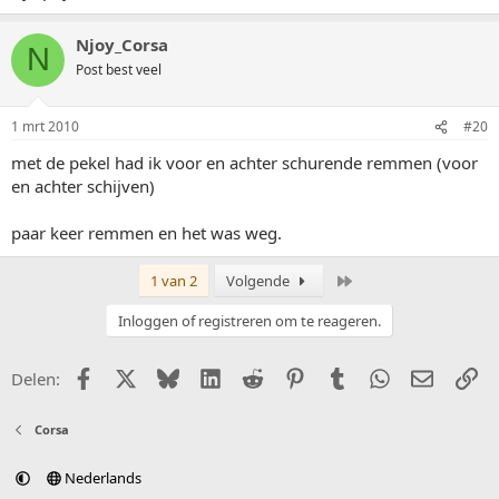
Njoy_Corsa
N
Post best veel
1 mrt 2010
#20
met de pekel had ik voor en achter schurende remmen (voor
en achter schijven)
paar keer remmen en het was weg.
Laatste
1 van 2
Volgende
Inloggen of registreren om te reageren.
Facebook
X (Twitter)
Bluesky
LinkedIn
Reddit
Pinterest
Tumblr
WhatsApp
E-mail
Li
Delen:
Corsa
Nederlands