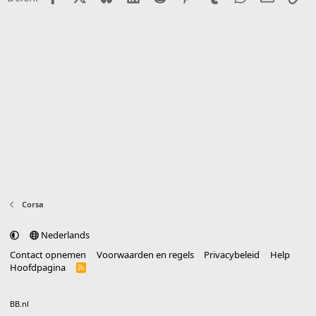
Corsa
Nederlands
Contact opnemen
Voorwaarden en regels
Privacybeleid
Help
Hoofdpagina
R
S
S
®
Community platform by XenForo
© 2010-2025 XenForo Ltd.
vertaald door
BB.nl