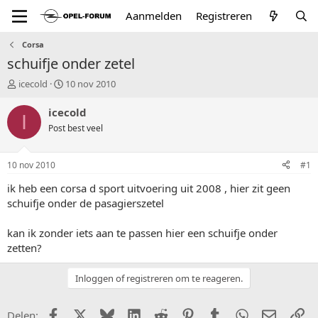
Aanmelden
Registreren
Corsa
schuifje onder zetel
T
S
icecold
10 nov 2010
o
t
p
a
icecold
I
i
r
Post best veel
c
t
s
d
t
a
10 nov 2010
#1
a
t
r
u
ik heb een corsa d sport uitvoering uit 2008 , hier zit geen
t
m
schuifje onder de pasagierszetel
e
r
kan ik zonder iets aan te passen hier een schuifje onder
zetten?
Inloggen of registreren om te reageren.
Facebook
X (Twitter)
Bluesky
LinkedIn
Reddit
Pinterest
Tumblr
WhatsApp
E-mail
Li
Delen: