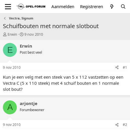
Aanmelden
Registreren
Vectra, Signum
Schuifbouten met normale slotbout
T
S
Erwin
9 nov 2010
o
t
p
a
Erwin
E
i
r
Post best veel
c
t
s
d
t
a
9 nov 2010
#1
a
t
r
u
Kun je een velg met een steek van 5 x 112 vastzetten op een
t
m
Vectra C (5 x 110 steek) met 4 schuif bouten en 1 normale
e
slot bout?
r
arjontje
A
Forumbewoner
9 nov 2010
#2