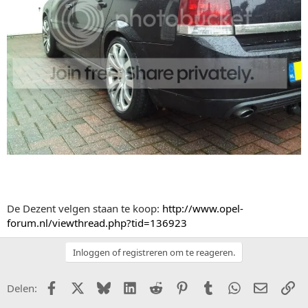
De Dezent velgen staan te koop:
http://www.opel-
forum.nl/viewthread.php?tid=136923
Inloggen of registreren om te reageren.
Facebook
X (Twitter)
Bluesky
LinkedIn
Reddit
Pinterest
Tumblr
WhatsApp
E-mail
Li
Delen: