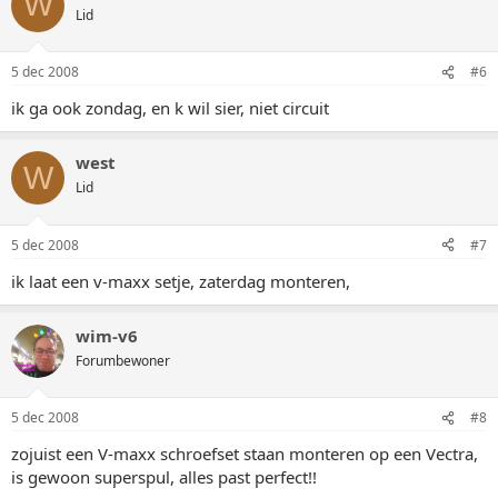
W
Lid
5 dec 2008
#6
ik ga ook zondag, en k wil sier, niet circuit
west
W
Lid
5 dec 2008
#7
ik laat een v-maxx setje, zaterdag monteren,
wim-v6
Forumbewoner
5 dec 2008
#8
zojuist een V-maxx schroefset staan monteren op een Vectra,
is gewoon superspul, alles past perfect!!