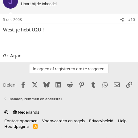
J
Hoort bij de inboedel
5 dec 2008
#10
West, je hebt U2U !
Gr. Arjan
Inloggen of registreren om te reageren.
Facebook
X (Twitter)
Bluesky
LinkedIn
Reddit
Pinterest
Tumblr
WhatsApp
E-mail
Li
Delen:
Banden, remmen en onderstel
Nederlands
Contact opnemen
Voorwaarden en regels
Privacybeleid
Help
Hoofdpagina
R
S
S
®
Community platform by XenForo
© 2010-2025 XenForo Ltd.
vertaald door