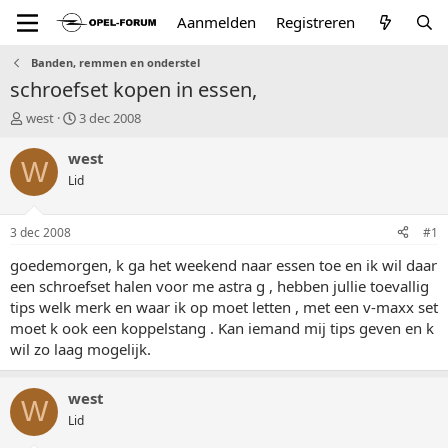
Aanmelden
Registreren
Banden, remmen en onderstel
schroefset kopen in essen,
T
S
west
3 dec 2008
o
t
p
a
west
W
i
r
Lid
c
t
s
d
t
a
3 dec 2008
#1
a
t
r
u
goedemorgen, k ga het weekend naar essen toe en ik wil daar
t
m
een schroefset halen voor me astra g , hebben jullie toevallig
e
tips welk merk en waar ik op moet letten , met een v-maxx set
r
moet k ook een koppelstang . Kan iemand mij tips geven en k
wil zo laag mogelijk.
west
W
Lid