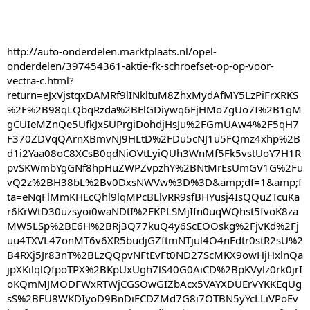
http://auto-onderdelen.marktplaats.nl/opel-
onderdelen/397454361-aktie-fk-schroefset-op-op-voor-
vectra-c.html?
return=eJxVjstqxDAMRf9lINkltuM8ZhxMydAfMY5LzPiFrXRKS
%2F%2B98qLQbqRzda%2BElGDiywq6FjHMo7gUo7I%2B1gM
gCUIeMZnQe5UfkJxSUPrgiDohdjHsJu%2FGmUAw4%2F5qH7
F370ZDVqQArnXBmvNJ9HLtD%2FDu5cNJ1u5FQmz4xhp%2B
d1i2Yaa08oC8XCsB0qdNiOVtLyiQUh3WnMf5Fk5vstUoY7H1R
pvSKWmbYgGNf8hpHuZWPZvpzhY%2BNtMrEsUmGV1G%2Fu
vQ2z%2BH38bL%2Bv0DxsNWVw%3D%3D&amp;df=1&amp;f
ta=eNqFlMmKHEcQhl9lqMPcBLlvRR9sfBHYusj4IsQQuZTcuKa
r6KrWtD30uzsyoi0waNDtI%2FKPLSMjIfn0uqWQhst5fvoK8za
MW5LSp%2BE6H%2BRj3Q77kuQ4y6ScEOOskg%2FjvKd%2Fj
uu4TXVL47onMT6v6XR5budjGZftmNTjul4O4nFdtr0stR2sU%2
B4RXj5Jr83nT%2BLzQQpvNFtEvFt0ND27ScMKX9owHjHxlnQa
jpXKilqlQfpoTPX%2BKpUxUgh7lS40G0AiCD%2BpKVylz0rk0jrI
oKQmMJMODFWxRTWjCGSOwGIZbAcx5VAYXDUErVYKKEqUg
sS%2BFU8WKDIyoD9BnDiFCDZMd7G8i7OTBN5yYcLLiVPoEv