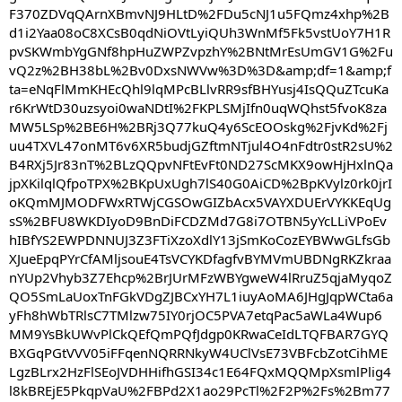
F370ZDVqQArnXBmvNJ9HLtD%2FDu5cNJ1u5FQmz4xhp%2B
d1i2Yaa08oC8XCsB0qdNiOVtLyiQUh3WnMf5Fk5vstUoY7H1R
pvSKWmbYgGNf8hpHuZWPZvpzhY%2BNtMrEsUmGV1G%2Fu
vQ2z%2BH38bL%2Bv0DxsNWVw%3D%3D&amp;df=1&amp;f
ta=eNqFlMmKHEcQhl9lqMPcBLlvRR9sfBHYusj4IsQQuZTcuKa
r6KrWtD30uzsyoi0waNDtI%2FKPLSMjIfn0uqWQhst5fvoK8za
MW5LSp%2BE6H%2BRj3Q77kuQ4y6ScEOOskg%2FjvKd%2Fj
uu4TXVL47onMT6v6XR5budjGZftmNTjul4O4nFdtr0stR2sU%2
B4RXj5Jr83nT%2BLzQQpvNFtEvFt0ND27ScMKX9owHjHxlnQa
jpXKilqlQfpoTPX%2BKpUxUgh7lS40G0AiCD%2BpKVylz0rk0jrI
oKQmMJMODFWxRTWjCGSOwGIZbAcx5VAYXDUErVYKKEqUg
sS%2BFU8WKDIyoD9BnDiFCDZMd7G8i7OTBN5yYcLLiVPoEv
hIBfYS2EWPDNNUJ3Z3FTiXzoXdlY13jSmKoCozEYBWwGLfsGb
XJueEpqPYrCfAMljsouE4TsVCYKDfagfvBYMVmUBDNgRKZkraa
nYUp2Vhyb3Z7Ehcp%2BrJUrMFzWBYgweW4lRruZ5qjaMyqoZ
QO5SmLaUoxTnFGkVDgZJBCxYH7L1iuyAoMA6JHgJqpWCta6a
yFh8hWbTRlsC7TMlzw75IY0rjOC5PVA7etqPac5aWLa4Wup6
MM9YsBkUWvPlCkQEfQmPQfJdgp0KRwaCeIdLTQFBAR7GYQ
BXGqPGtVVV05iFFqenNQRRNkyW4UClVsE73VBFcbZotCihME
LgzBLrx2HzFlSEoJVDHHifhGSI34c1E64FQxMQQMpXsmlPlig4
l8kBREjE5PkqpVaU%2FBPd2X1ao29PcTl%2F2P%2Fs%2Bm77