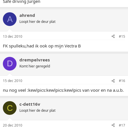
Safe driving Jurgen
ahrend
A
Loopt hier de deur plat
13 dec 2010
#15
FK spulleku,had ik ook op mijn Vectra B
drempelvrees
D
Komt hier geregeld
15 dec 2010
#16
nu nog veel :kewlpics:kewlpics:kewlpics van voor en na a.u.b.
c-dett16v
C
Loopt hier de deur plat
20 dec 2010
#17