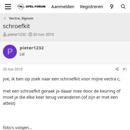
Aanmelden
Registreren
Vectra, Signum
schroefkit
T
S
pieter1232
20 nov 2010
o
t
p
a
pieter1232
P
i
r
Lid
c
t
s
d
t
a
20 nov 2010
#1
a
t
r
u
joe, ik ben op zoek naar een schroefkit voor mijne vectra c,
t
m
e
met een schroefkit geraak je daaar mee door de keuring of
r
moet je die elke keer terug veranderen (of zijn er met een
attest)
foto's volgen...