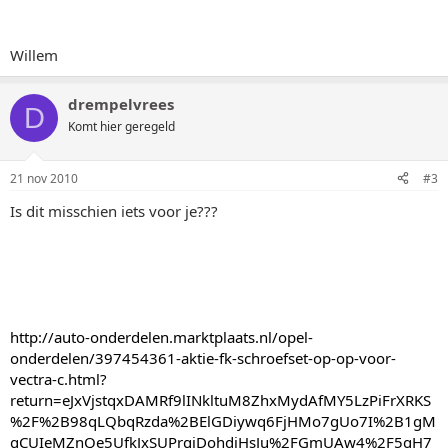
Willem
drempelvrees
D
Komt hier geregeld
21 nov 2010
#3
Is dit misschien iets voor je???
http://auto-onderdelen.marktplaats.nl/opel-
onderdelen/397454361-aktie-fk-schroefset-op-op-voor-
vectra-c.html?
return=eJxVjstqxDAMRf9lINkltuM8ZhxMydAfMY5LzPiFrXRKS
%2F%2B98qLQbqRzda%2BElGDiywq6FjHMo7gUo7I%2B1gM
gCUIeMZnQe5UfkJxSUPrgiDohdjHsJu%2FGmUAw4%2F5qH7