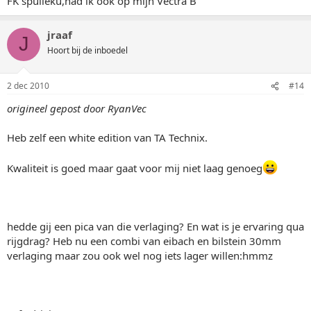
FK spulleku,had ik ook op mijn Vectra B
jraaf
J
Hoort bij de inboedel
2 dec 2010
#14
origineel gepost door RyanVec
Heb zelf een white edition van TA Technix.
Kwaliteit is goed maar gaat voor mij niet laag genoeg
hedde gij een pica van die verlaging? En wat is je ervaring qua
rijgdrag? Heb nu een combi van eibach en bilstein 30mm
verlaging maar zou ook wel nog iets lager willen:hmmz