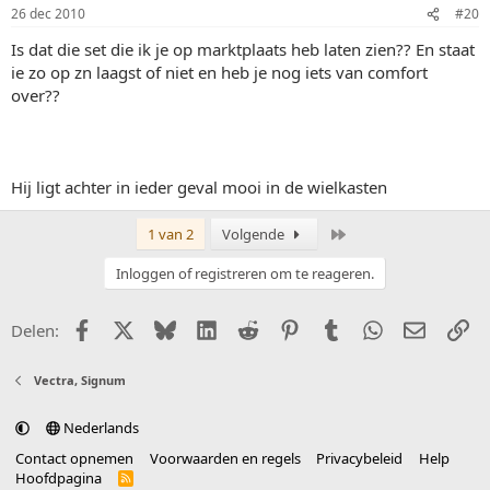
26 dec 2010
#20
Is dat die set die ik je op marktplaats heb laten zien?? En staat
ie zo op zn laagst of niet en heb je nog iets van comfort
over??
Hij ligt achter in ieder geval mooi in de wielkasten
Laatste
1 van 2
Volgende
Inloggen of registreren om te reageren.
Facebook
X (Twitter)
Bluesky
LinkedIn
Reddit
Pinterest
Tumblr
WhatsApp
E-mail
Li
Delen:
Vectra, Signum
Nederlands
Contact opnemen
Voorwaarden en regels
Privacybeleid
Help
Hoofdpagina
R