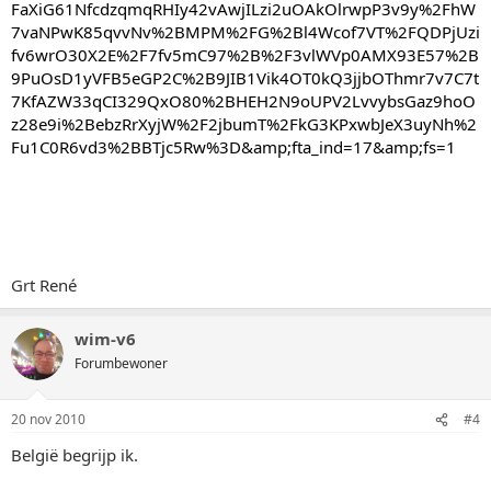
FaXiG61NfcdzqmqRHIy42vAwjILzi2uOAkOlrwpP3v9y%2FhW
7vaNPwK85qvvNv%2BMPM%2FG%2Bl4Wcof7VT%2FQDPjUzi
fv6wrO30X2E%2F7fv5mC97%2B%2F3vlWVp0AMX93E57%2B
9PuOsD1yVFB5eGP2C%2B9JIB1Vik4OT0kQ3jjbOThmr7v7C7t
7KfAZW33qCI329QxO80%2BHEH2N9oUPV2LvvybsGaz9hoO
z28e9i%2BebzRrXyjW%2F2jbumT%2FkG3KPxwbJeX3uyNh%2
Fu1C0R6vd3%2BBTjc5Rw%3D&amp;fta_ind=17&amp;fs=1
Grt René
wim-v6
Forumbewoner
20 nov 2010
#4
België begrijp ik.