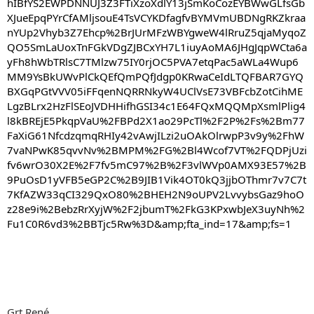
hIBfYS2EWPDNNUJ3Z3FTiXzoXdlY13jSmKoCozEYBWwGLfsGb
XJueEpqPYrCfAMljsouE4TsVCYKDfagfvBYMVmUBDNgRKZkraa
nYUp2Vhyb3Z7Ehcp%2BrJUrMFzWBYgweW4lRruZ5qjaMyqoZ
QO5SmLaUoxTnFGkVDgZJBCxYH7L1iuyAoMA6JHgJqpWCta6a
yFh8hWbTRlsC7TMlzw75IY0rjOC5PVA7etqPac5aWLa4Wup6
MM9YsBkUWvPlCkQEfQmPQfJdgp0KRwaCeIdLTQFBAR7GYQ
BXGqPGtVVV05iFFqenNQRRNkyW4UClVsE73VBFcbZotCihME
LgzBLrx2HzFlSEoJVDHHifhGSI34c1E64FQxMQQMpXsmlPlig4
l8kBREjE5PkqpVaU%2FBPd2X1ao29PcTl%2F2P%2Fs%2Bm77
FaXiG61NfcdzqmqRHIy42vAwjILzi2uOAkOlrwpP3v9y%2FhW
7vaNPwK85qvvNv%2BMPM%2FG%2Bl4Wcof7VT%2FQDPjUzi
fv6wrO30X2E%2F7fv5mC97%2B%2F3vlWVp0AMX93E57%2B
9PuOsD1yVFB5eGP2C%2B9JIB1Vik4OT0kQ3jjbOThmr7v7C7t
7KfAZW33qCI329QxO80%2BHEH2N9oUPV2LvvybsGaz9hoO
z28e9i%2BebzRrXyjW%2F2jbumT%2FkG3KPxwbJeX3uyNh%2
Fu1C0R6vd3%2BBTjc5Rw%3D&amp;fta_ind=17&amp;fs=1
Grt René