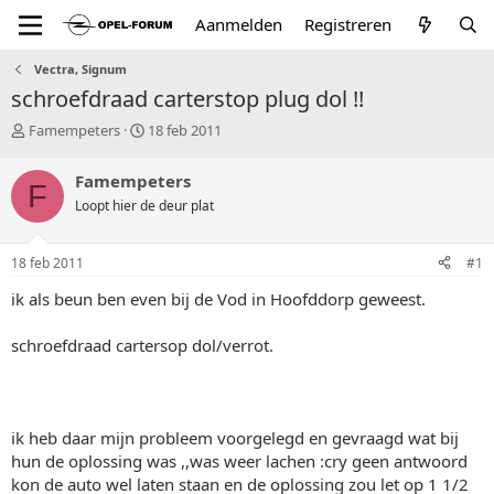
Aanmelden
Registreren
Vectra, Signum
schroefdraad carterstop plug dol !!
T
S
Famempeters
18 feb 2011
o
t
p
a
Famempeters
F
i
r
Loopt hier de deur plat
c
t
s
d
t
a
18 feb 2011
#1
a
t
r
u
ik als beun ben even bij de Vod in Hoofddorp geweest.
t
m
e
schroefdraad cartersop dol/verrot.
r
ik heb daar mijn probleem voorgelegd en gevraagd wat bij
hun de oplossing was ,,was weer lachen :cry geen antwoord
kon de auto wel laten staan en de oplossing zou let op 1 1/2