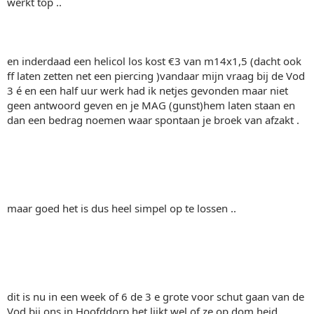
werkt top ..
en inderdaad een helicol los kost €3 van m14x1,5 (dacht ook
ff laten zetten net een piercing )vandaar mijn vraag bij de Vod
3 é en een half uur werk had ik netjes gevonden maar niet
geen antwoord geven en je MAG (gunst)hem laten staan en
dan een bedrag noemen waar spontaan je broek van afzakt .
maar goed het is dus heel simpel op te lossen ..
dit is nu in een week of 6 de 3 e grote voor schut gaan van de
Vod bij ons in Hoofddorp het lijkt wel of ze op dom heid