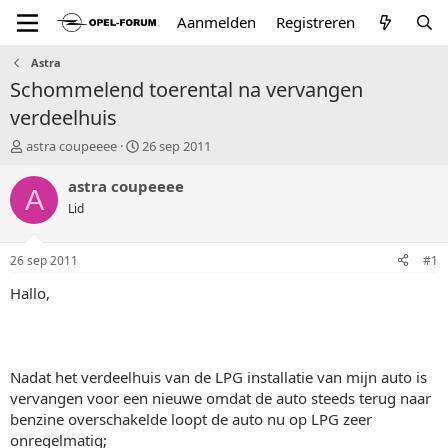
Aanmelden
Registreren
Astra
Schommelend toerental na vervangen
verdeelhuis
T
S
astra coupeeee
26 sep 2011
o
t
p
a
astra coupeeee
A
i
r
Lid
c
t
s
d
t
a
26 sep 2011
#1
a
t
r
u
Hallo,
t
m
e
r
Nadat het verdeelhuis van de LPG installatie van mijn auto is
vervangen voor een nieuwe omdat de auto steeds terug naar
benzine overschakelde loopt de auto nu op LPG zeer
onregelmatig;