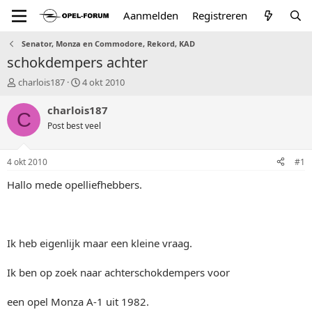
Aanmelden
Registreren
Senator, Monza en Commodore, Rekord, KAD
schokdempers achter
T
S
charlois187
4 okt 2010
o
t
p
a
charlois187
C
i
r
Post best veel
c
t
s
d
t
a
4 okt 2010
#1
a
t
r
u
Hallo mede opelliefhebbers.
t
m
e
r
Ik heb eigenlijk maar een kleine vraag.
Ik ben op zoek naar achterschokdempers voor
een opel Monza A-1 uit 1982.