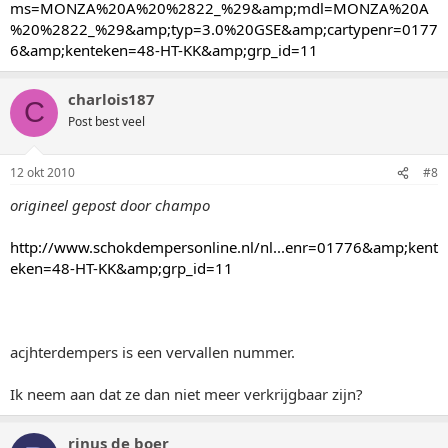
ms=MONZA%20A%20%2822_%29&amp;mdl=MONZA%20A
%20%2822_%29&amp;typ=3.0%20GSE&amp;cartypenr=0177
6&amp;kenteken=48-HT-KK&amp;grp_id=11
charlois187
C
Post best veel
12 okt 2010
#8
origineel gepost door champo
http://www.schokdempersonline.nl/nl...enr=01776&amp;kent
eken=48-HT-KK&amp;grp_id=11
acjhterdempers is een vervallen nummer.
Ik neem aan dat ze dan niet meer verkrijgbaar zijn?
rinus de boer