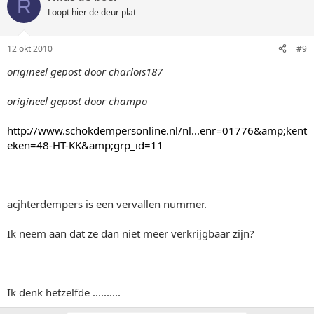
R
Loopt hier de deur plat
12 okt 2010
#9
origineel gepost door charlois187
origineel gepost door champo
http://www.schokdempersonline.nl/nl...enr=01776&amp;kent
eken=48-HT-KK&amp;grp_id=11
acjhterdempers is een vervallen nummer.
Ik neem aan dat ze dan niet meer verkrijgbaar zijn?
Ik denk hetzelfde ..........