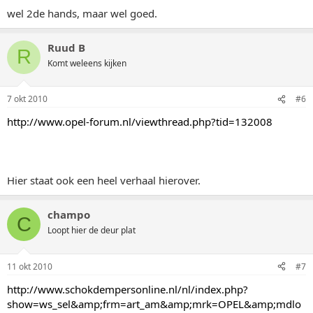
wel 2de hands, maar wel goed.
Ruud B
R
Komt weleens kijken
7 okt 2010
#6
http://www.opel-forum.nl/viewthread.php?tid=132008
Hier staat ook een heel verhaal hierover.
champo
C
Loopt hier de deur plat
11 okt 2010
#7
http://www.schokdempersonline.nl/nl/index.php?
show=ws_sel&amp;frm=art_am&amp;mrk=OPEL&amp;mdlo