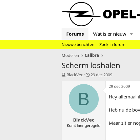
Forums
Wat is er nieuw
Nieuwe berichten
Zoek in forum
Modellen
Calibra
Scherm loshalen
T
S
BlackVec
29 dec 2009
o
t
p
a
29 dec 2009
i
r
B
Hey allemaal i
c
t
s
d
t
a
Heb nu de bove
a
t
BlackVec
r
u
Maar zit er nog
t
m
Komt hier geregeld
e
r