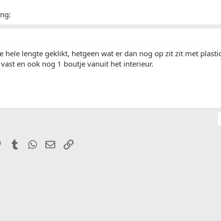
ng:
de hele lengte geklikt, hetgeen wat er dan nog op zit zit met plasti
 vast en ook nog 1 boutje vanuit het interieur.
it
Pinterest
Tumblr
WhatsApp
E-mail
Link