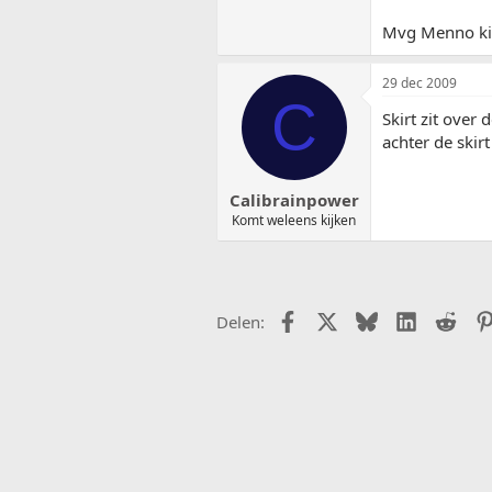
Mvg Menno ki
29 dec 2009
C
Skirt zit over 
achter de skirt
Calibrainpower
Komt weleens kijken
Facebook
X (Twitter)
Bluesky
LinkedIn
Redd
Delen: